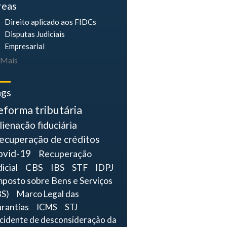
reas
Direito aplicado aos FIDCs
Disputas Judiciais
Empresarial
Mais
ags
eforma tributária
lienação fiduciária
ecuperação de créditos
ovid-19
Recuperação
dicial
CBS
IBS
STF
IDPJ
mposto sobre Bens e Serviços
BS)
Marco Legal das
rantias
ICMS
STJ
ncidente de desconsideração da