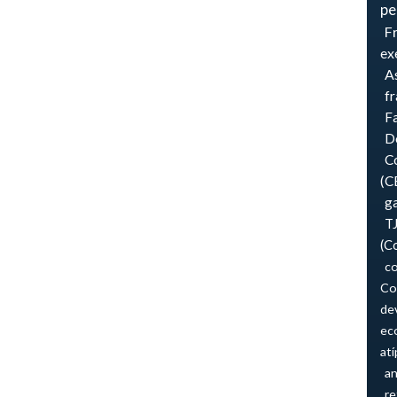
pe
F
ex
As
f
F
Do
Co
(C
ga
T
(C
co
Co
de
ec
atí
an
re