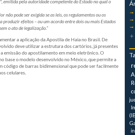
4º, emitida pela autoridade competente do Estado no qual o
Á
r não pode ser exigida se as leis, os regulamentos ou os
 produzir efeitos – ou um acordo entre dois ou mais Estados
em o ato de legalização.”
mentar a aplicação da Apostila de Haia no Brasil. De
lvido deve utilizar a estrutura dos cartórios, já presentes
ar a emissão do apostilamento em meio eletrônico. O
T
omo base o modelo desenvolvido no México, que permite a
r
m código de barras bidimensional que pode ser facilmente
os celulares.
A
R
c
ju
I
(I
Ga
i