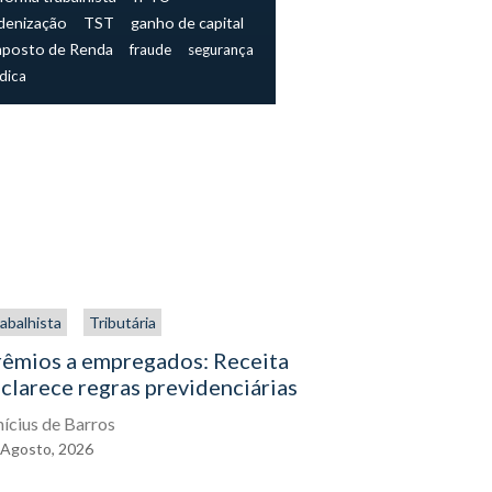
denização
TST
ganho de capital
mposto de Renda
fraude
segurança
ídica
abalhista
Tributária
Trabalhista
rêmios a empregados: Receita
O direito
clarece regras previdenciárias
assistenc
exercê-lo
nícius de Barros
Agosto,
2026
Eduardo Gal
04
Agosto,
2