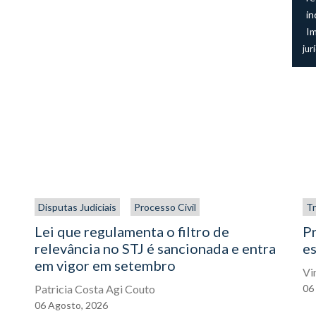
in
I
jur
Disputas Judiciais
Processo Civil
Tr
Lei que regulamenta o filtro de
P
relevância no STJ é sancionada e entra
es
em vigor em setembro
Vi
Patricia Costa Agi Couto
06
06
Agosto,
2026