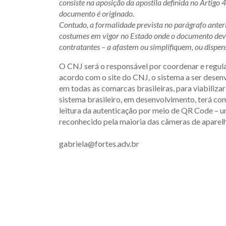
consiste na aposição da apostila definida no Artigo 
documento é originado.
Contudo, a formalidade prevista no parágrafo anterio
costumes em vigor no Estado onde o documento deva
contratantes – a afastem ou simplifiquem, ou dispens
O CNJ será o responsável por coordenar e regula
acordo com o site do CNJ, o sistema a ser desenvo
em todas as comarcas brasileiras, para viabiliz
sistema brasileiro, em desenvolvimento, terá c
leitura da autenticação por meio de QR Code – u
reconhecido pela maioria das câmeras de aparelh
gabriela@fortes.adv.br