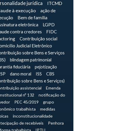
rsonalidade jurídica
ITCMD
raude à execução
ação de
ecução
Bem de família
sinatura eletrônica
LGPD
raude contra credores
FIDC
actoring
Contribuição social
micílio Judicial Eletrônico
ntribuição sobre Bens e Serviços
BS)
blindagem patrimonial
rantia fiduciária
pejotização
JSP
dano moral
ISS
CBS
ontribuição sobre Bens e Serviços)
ntribuição assistencial
Emenda
nstitucional nº 132
notificação do
vedor
PEC 45/2019
grupo
onômico trabalhista
medidas
picas
inconstitucionalidade
tecipação de recebíveis
Penhora
forma trabalhista
IPTU