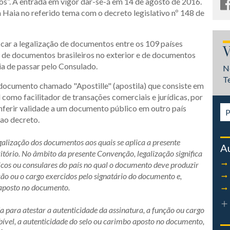
s”. A entrada em vigor dar-se-á em 14 de agosto de 2016.
 Haia no referido tema com o decreto legislativo nº 148 de
icar a legalização de documentos entre os 109 países
V
 de documentos brasileiros no exterior e de documentos
ia de passar pelo Consulado.
N
T
documento chamado "Apostille" (apostila) que consiste em
 como facilitador de transações comerciais e jurídicas, por
nferir validade a um documento público em outro país
 ao decreto.
galização dos documentos aos quais se aplica a presente
A
tório. No âmbito da presente Convenção, legalização significa
icos ou consulares do país no qual o documento deve produzir
ção ou o cargo exercidos pelo signatário do documento e,
 aposto no documento.
a para atestar a autenticidade da assinatura, a função ou cargo
bível, a autenticidade do selo ou carimbo aposto no documento,