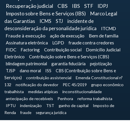
Recuperação judicial
CBS
IBS
STF
IDPJ
Imposto sobre Bens e Serviços (IBS)
Marco Legal
das Garantias
ICMS
STJ
incidente de
desconsideração da personalidade jurídica
ITCMD
Fraude à execução
ação de execução
Bem de família
Assinatura eletrônica
LGPD
fraude contra credores
FIDC
Factoring
Contribuição social
Domicílio Judicial
Eletrônico
Contribuição sobre Bens e Serviços (CBS)
blindagem patrimonial
garantia fiduciária
pejotização
TJSP
dano moral
ISS
CBS (Contribuição sobre Bens e
Serviços)
contribuição assistencial
Emenda Constitucional nº
132
notificação do devedor
PEC 45/2019
grupo econômico
trabalhista
medidas atípicas
inconstitucionalidade
antecipação de recebíveis
Penhora
reforma trabalhista
IPTU
indenização
TST
ganho de capital
Imposto de
Renda
fraude
segurança jurídica