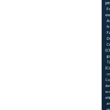
pe
F
ex
As
f
F
Do
Co
(C
ga
T
(C
co
Co
de
ec
atí
an
re