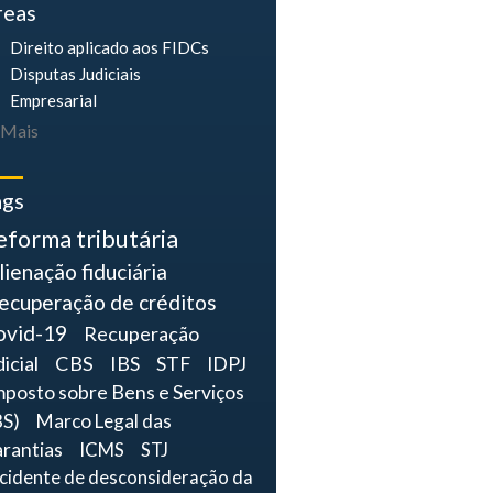
reas
Direito aplicado aos FIDCs
Disputas Judiciais
Empresarial
Mais
ags
eforma tributária
lienação fiduciária
ecuperação de créditos
ovid-19
Recuperação
dicial
CBS
IBS
STF
IDPJ
mposto sobre Bens e Serviços
BS)
Marco Legal das
rantias
ICMS
STJ
ncidente de desconsideração da