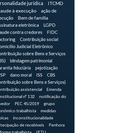
rsonalidade jurídica
ITCMD
raude à execução
ação de
ecução
Bem de família
sinatura eletrônica
LGPD
raude contra credores
FIDC
actoring
Contribuição social
micílio Judicial Eletrônico
ntribuição sobre Bens e Serviços
BS)
blindagem patrimonial
rantia fiduciária
pejotização
JSP
dano moral
ISS
CBS
ontribuição sobre Bens e Serviços)
ntribuição assistencial
Emenda
nstitucional nº 132
notificação do
vedor
PEC 45/2019
grupo
onômico trabalhista
medidas
picas
inconstitucionalidade
tecipação de recebíveis
Penhora
forma trabalhista
IPTU