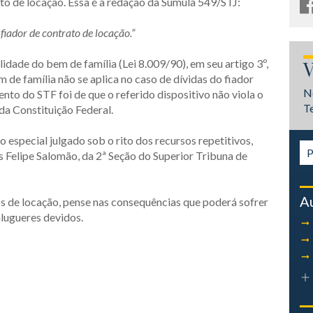
to de locação. Essa é a redação da Súmula 549/STJ:
fiador de contrato de locação.”
idade do bem de família (Lei 8.009/90), em seu artigo 3º,
V
 de família não se aplica no caso de dívidas do fiador
N
to do STF foi de que o referido dispositivo não viola o
T
da Constituição Federal.
o especial julgado sob o rito dos recursos repetitivos,
is Felipe Salomão, da 2ª Seção do Superior Tribuna de
A
os de locação, pense nas consequências que poderá sofrer
alugueres devidos.