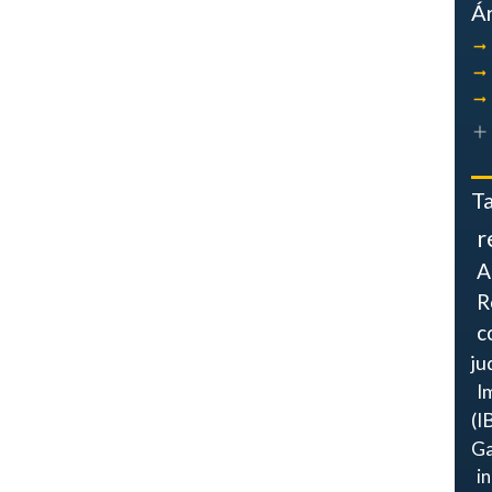
Á
T
r
A
R
c
ju
I
(I
Ga
i