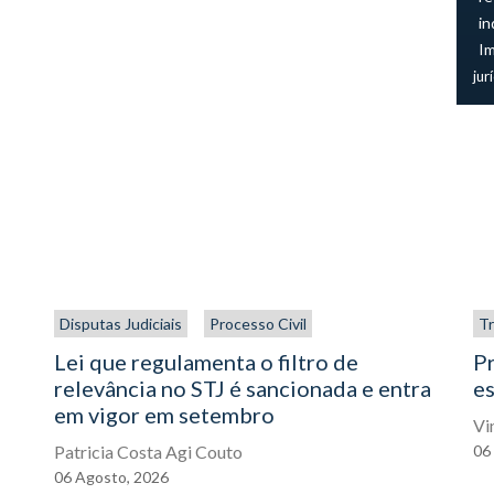
in
I
jur
Disputas Judiciais
Processo Civil
Tr
Lei que regulamenta o filtro de
P
relevância no STJ é sancionada e entra
es
em vigor em setembro
Vi
Patricia Costa Agi Couto
06
06
Agosto,
2026