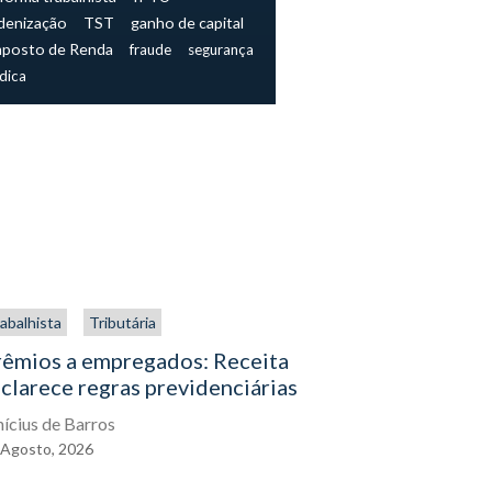
denização
TST
ganho de capital
mposto de Renda
fraude
segurança
ídica
abalhista
Tributária
Trabalhista
rêmios a empregados: Receita
O direito
clarece regras previdenciárias
assistenc
exercê-lo
nícius de Barros
Agosto,
2026
Eduardo Gal
04
Agosto,
2