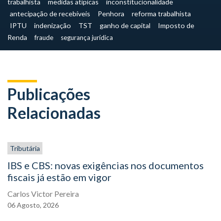
trabalhista
medidas atípicas
inconstitucionalidade
antecipação de recebíveis
Penhora
reforma trabalhista
IPTU
indenização
TST
ganho de capital
Imposto de
Renda
fraude
segurança jurídica
Publicações
Relacionadas
Tributária
IBS e CBS: novas exigências nos documentos
fiscais já estão em vigor
Carlos Victor Pereira
06
Agosto,
2026