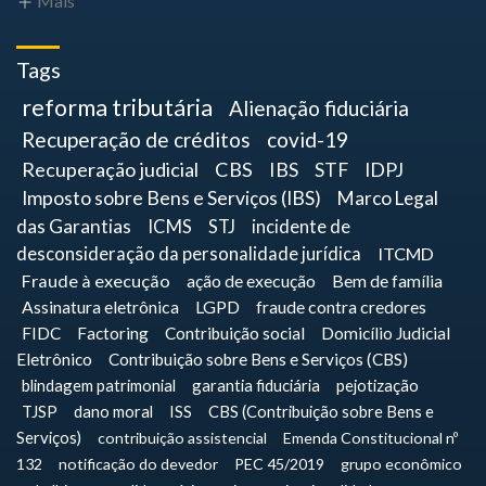
Mais
Tags
reforma tributária
Alienação fiduciária
Recuperação de créditos
covid-19
Recuperação judicial
CBS
IBS
STF
IDPJ
Imposto sobre Bens e Serviços (IBS)
Marco Legal
das Garantias
ICMS
STJ
incidente de
desconsideração da personalidade jurídica
ITCMD
Fraude à execução
ação de execução
Bem de família
Assinatura eletrônica
LGPD
fraude contra credores
FIDC
Factoring
Contribuição social
Domicílio Judicial
Eletrônico
Contribuição sobre Bens e Serviços (CBS)
blindagem patrimonial
garantia fiduciária
pejotização
TJSP
dano moral
ISS
CBS (Contribuição sobre Bens e
Serviços)
contribuição assistencial
Emenda Constitucional nº
132
notificação do devedor
PEC 45/2019
grupo econômico