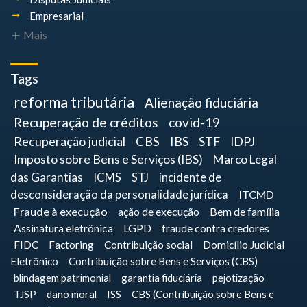
Empresarial
Mais
Tags
reforma tributária
Alienação fiduciária
Recuperação de créditos
covid-19
Recuperação judicial
CBS
IBS
STF
IDPJ
Imposto sobre Bens e Serviços (IBS)
Marco Legal
das Garantias
ICMS
STJ
incidente de
desconsideração da personalidade jurídica
ITCMD
Fraude à execução
ação de execução
Bem de família
Assinatura eletrônica
LGPD
fraude contra credores
FIDC
Factoring
Contribuição social
Domicílio Judicial
Eletrônico
Contribuição sobre Bens e Serviços (CBS)
blindagem patrimonial
garantia fiduciária
pejotização
TJSP
dano moral
ISS
CBS (Contribuição sobre Bens e