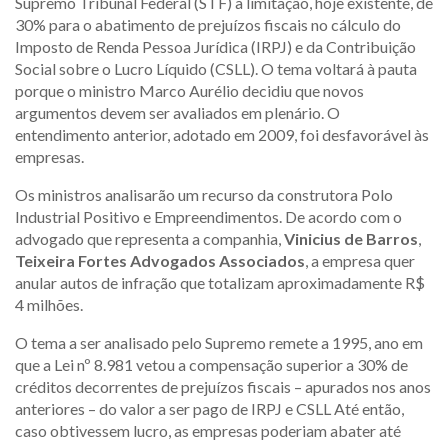
Supremo Tribunal Federal (STF) a limitação, hoje existente, de
30% para o abatimento de prejuízos fiscais no cálculo do
Imposto de Renda Pessoa Jurídica (IRPJ) e da Contribuição
Social sobre o Lucro Líquido (CSLL). O tema voltará à pauta
porque o ministro Marco Aurélio decidiu que novos
argumentos devem ser avaliados em plenário. O
entendimento anterior, adotado em 2009, foi desfavorável às
empresas.
Os ministros analisarão um recurso da construtora Polo
Industrial Positivo e Empreendimentos. De acordo com o
advogado que representa a companhia,
Vinicius de Barros
,
Teixeira Fortes Advogados Associados
, a empresa quer
anular autos de infração que totalizam aproximadamente R$
4 milhões.
O tema a ser analisado pelo Supremo remete a 1995, ano em
que a Lei nº 8.981 vetou a compensação superior a 30% de
créditos decorrentes de prejuízos fiscais – apurados nos anos
anteriores – do valor a ser pago de IRPJ e CSLL Até então,
caso obtivessem lucro, as empresas poderiam abater até