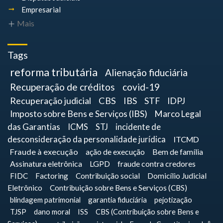
Empresarial
Mais
Tags
reforma tributária
Alienação fiduciária
Recuperação de créditos
covid-19
Recuperação judicial
CBS
IBS
STF
IDPJ
Imposto sobre Bens e Serviços (IBS)
Marco Legal
das Garantias
ICMS
STJ
incidente de
desconsideração da personalidade jurídica
ITCMD
Fraude à execução
ação de execução
Bem de família
Assinatura eletrônica
LGPD
fraude contra credores
FIDC
Factoring
Contribuição social
Domicílio Judicial
Eletrônico
Contribuição sobre Bens e Serviços (CBS)
blindagem patrimonial
garantia fiduciária
pejotização
TJSP
dano moral
ISS
CBS (Contribuição sobre Bens e