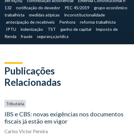
Serviços)
contribuição assistencial
Emenda Constitucional nº
132
notificação do devedor
PEC 45/2019
grupo econômico
trabalhista
medidas atípicas
inconstitucionalidade
antecipação de recebíveis
Penhora
reforma trabalhista
IPTU
indenização
TST
ganho de capital
Imposto de
Renda
fraude
segurança jurídica
Publicações
Relacionadas
Tributária
IBS e CBS: novas exigências nos documentos
fiscais já estão em vigor
Carlos Victor Pereira