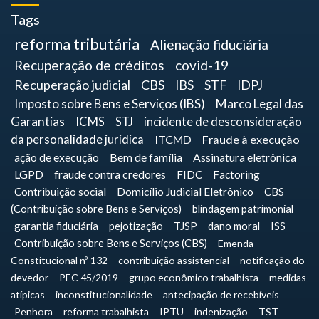
Tags
reforma tributária
Alienação fiduciária
Recuperação de créditos
covid-19
Recuperação judicial
CBS
IBS
STF
IDPJ
Imposto sobre Bens e Serviços (IBS)
Marco Legal das
Garantias
ICMS
STJ
incidente de desconsideração
da personalidade jurídica
ITCMD
Fraude à execução
ação de execução
Bem de família
Assinatura eletrônica
LGPD
fraude contra credores
FIDC
Factoring
Contribuição social
Domicílio Judicial Eletrônico
CBS
(Contribuição sobre Bens e Serviços)
blindagem patrimonial
garantia fiduciária
pejotização
TJSP
dano moral
ISS
Contribuição sobre Bens e Serviços (CBS)
Emenda
Constitucional nº 132
contribuição assistencial
notificação do
devedor
PEC 45/2019
grupo econômico trabalhista
medidas
atípicas
inconstitucionalidade
antecipação de recebíveis
Penhora
reforma trabalhista
IPTU
indenização
TST