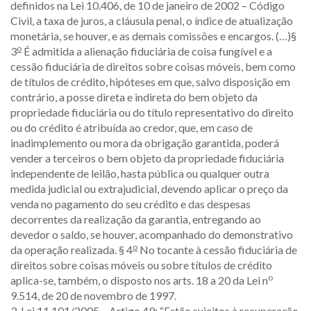
definidos na Lei 10.406, de 10 de janeiro de 2002 – Código
Civil, a taxa de juros, a cláusula penal, o índice de atualização
monetária, se houver, e as demais comissões e encargos. (…)§
o
3
É admitida a alienação fiduciária de coisa fungível e a
cessão fiduciária de direitos sobre coisas móveis, bem como
de títulos de crédito, hipóteses em que, salvo disposição em
contrário, a posse direta e indireta do bem objeto da
propriedade fiduciária ou do título representativo do direito
ou do crédito é atribuída ao credor, que, em caso de
inadimplemento ou mora da obrigação garantida, poderá
vender a terceiros o bem objeto da propriedade fiduciária
independente de leilão, hasta pública ou qualquer outra
medida judicial ou extrajudicial, devendo aplicar o preço da
venda no pagamento do seu crédito e das despesas
decorrentes da realização da garantia, entregando ao
devedor o saldo, se houver, acompanhado do demonstrativo
o
da operação realizada. § 4
No tocante à cessão fiduciária de
direitos sobre coisas móveis ou sobre títulos de crédito
o
aplica-se, também, o disposto nos arts. 18 a 20 da Lei n
9.514, de 20 de novembro de 1997.
3-Lei 11.101/2005 – Artigo 49: “Estão sujeitos à recuperação