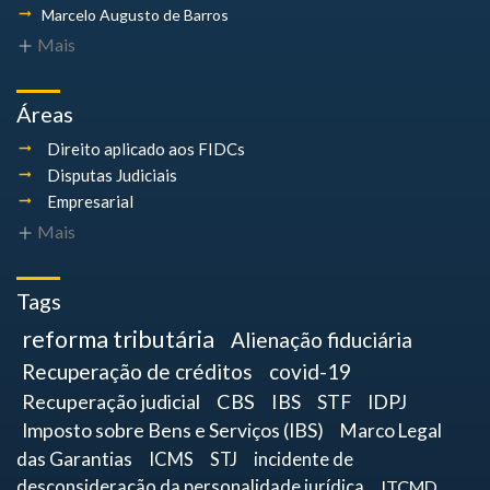
Marcelo Augusto
de Barros
Mais
Áreas
Direito aplicado aos FIDCs
Disputas Judiciais
Empresarial
Mais
Tags
reforma tributária
Alienação fiduciária
Recuperação de créditos
covid-19
Recuperação judicial
CBS
IBS
STF
IDPJ
Imposto sobre Bens e Serviços (IBS)
Marco Legal
das Garantias
ICMS
STJ
incidente de
desconsideração da personalidade jurídica
ITCMD