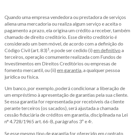
Quando uma empresa vendedora ou prestadora de serviços
aliena uma mercadoria ou realiza algum serviço e aceita o
pagamento a prazo, ela origina um crédito a receber, também
chamado de direito creditório. Esse direito creditório é
considerado um bem móvel, de acordo com a definição do
1
Código Civil (art. 83)
, e pode ser cedido (i)
em definitivo
a
terceiros, operação comumente realizada com Fundos de
Investimentos em Direitos Creditórios ou empresas de
fomento mercantil, ou (ii)
em garantia
, a qualquer pessoa
jurídica ou física.
Um banco, por exemplo, poderá condicionar a liberação de
um empréstimo à apresentação de garantias pela sua cliente.
Se essa garantia for representada por recebíveis da cliente
perante terceiros (os sacados), será ajustada a chamada
cessão fiduciária de créditos em garantia, disciplinada na Lei
n° 4.728/1965 art. 66-B, parágrafos 3º e 4
.
º
Se esse mesmo tipo de garantia for oferecido em contrato