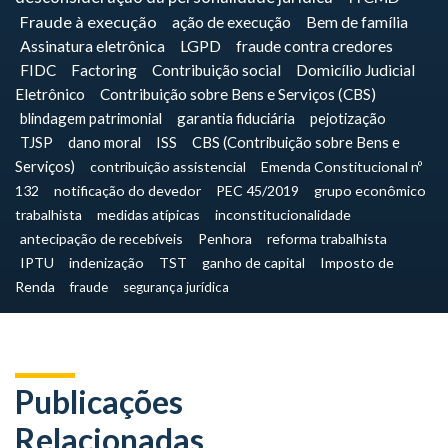
Fraude à execução
ação de execução
Bem de família
Assinatura eletrônica
LGPD
fraude contra credores
FIDC
Factoring
Contribuição social
Domicílio Judicial
Eletrônico
Contribuição sobre Bens e Serviços (CBS)
blindagem patrimonial
garantia fiduciária
pejotização
TJSP
dano moral
ISS
CBS (Contribuição sobre Bens e
Serviços)
contribuição assistencial
Emenda Constitucional nº
132
notificação do devedor
PEC 45/2019
grupo econômico
trabalhista
medidas atípicas
inconstitucionalidade
antecipação de recebíveis
Penhora
reforma trabalhista
IPTU
indenização
TST
ganho de capital
Imposto de
Renda
fraude
segurança jurídica
Publicações
Relacionadas