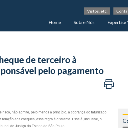
Vistos, etc.
Conta
Home
Sobre Nós
Expertise
eque de terceiro à
sponsável pelo pagamento
e risco, não admite, pelo menos a princípio, a cobrança do faturizado
relação aos cheques, essa regra é diferente. Esse é, inclusive, o
C
ibunal de Justiça do Estado de São Paulo.