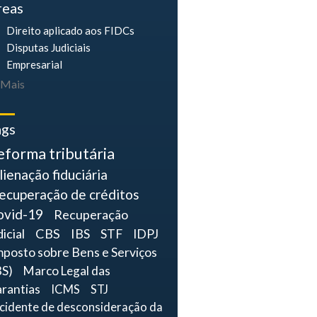
reas
Direito aplicado aos FIDCs
Disputas Judiciais
Empresarial
Mais
ags
eforma tributária
lienação fiduciária
ecuperação de créditos
ovid-19
Recuperação
dicial
CBS
IBS
STF
IDPJ
mposto sobre Bens e Serviços
BS)
Marco Legal das
rantias
ICMS
STJ
ncidente de desconsideração da