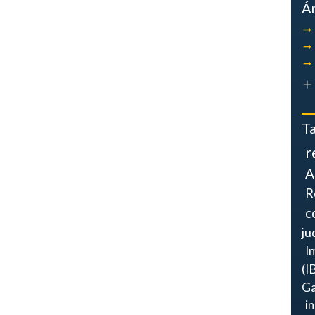
Á
T
r
A
R
c
ju
I
(I
Ga
i