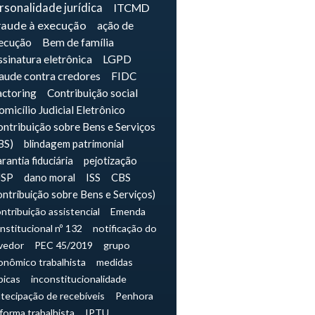
rsonalidade jurídica
ITCMD
raude à execução
ação de
ecução
Bem de família
sinatura eletrônica
LGPD
raude contra credores
FIDC
actoring
Contribuição social
micílio Judicial Eletrônico
ntribuição sobre Bens e Serviços
BS)
blindagem patrimonial
rantia fiduciária
pejotização
JSP
dano moral
ISS
CBS
ontribuição sobre Bens e Serviços)
ntribuição assistencial
Emenda
nstitucional nº 132
notificação do
vedor
PEC 45/2019
grupo
onômico trabalhista
medidas
picas
inconstitucionalidade
tecipação de recebíveis
Penhora
forma trabalhista
IPTU