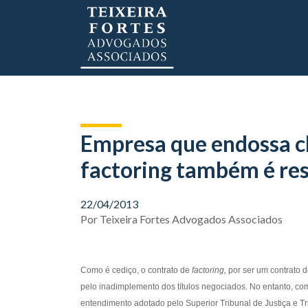
Empresa que endossa ch
factoring também é re
22/04/2013
Por
Teixeira Fortes Advogados Associados
Como é cediço, o contrato de
factoring,
por ser um contrato d
pelo inadimplemento dos títulos negociados. No entanto, com 
entendimento adotado pelo Superior Tribunal de Justiça e Tr