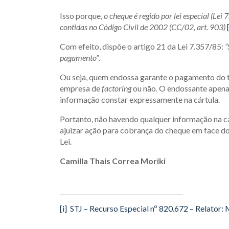
Isso porque,
o cheque é regido por lei especial (Lei 
contidas no Código Civil de 2002 (CC/02, art. 903)
Com efeito, dispõe o artigo 21 da Lei 7.357/85:
“
pagamento”
.
Ou seja, quem endossa garante o pagamento do tí
empresa de
factoring
ou não. O endossante apena
informação constar expressamente na cártula.
Portanto, não havendo qualquer informação na cá
ajuizar ação para cobrança do cheque em face d
Lei.
Camilla Thais Correa Moriki
[i]
STJ – Recurso Especial nº 820.672 – Relator: