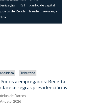
denização
TST
ganho de capital
mposto de Renda
fraude
segurança
ídica
abalhista
Tributária
Trabalhista
rêmios a empregados: Receita
O direito
clarece regras previdenciárias
assistenc
exercê-lo
nícius de Barros
Agosto,
2026
Eduardo Gal
04
Agosto,
2