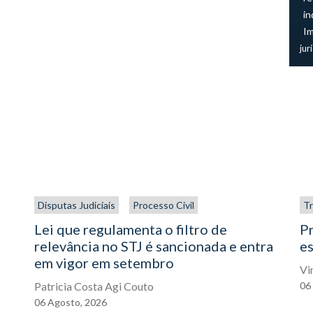
in
I
jur
Disputas Judiciais
Processo Civil
Tr
Lei que regulamenta o filtro de
P
relevância no STJ é sancionada e entra
es
em vigor em setembro
Vi
Patricia Costa Agi Couto
06
06
Agosto,
2026