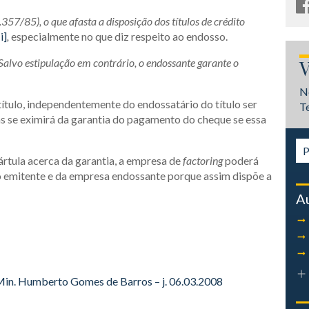
7.357/85), o que afasta a disposição dos títulos de crédito
[i]
,
especialmente no que diz respeito ao endosso.
Salvo estipulação em contrário, o endossante garante o
V
N
tulo, independentemente do endossatário do título ser
T
s se eximirá da garantia do pagamento do cheque se essa
rtula acerca da garantia, a empresa de
factoring
poderá
o emitente e da empresa endossante porque assim dispõe a
A
 Min. Humberto Gomes de Barros – j. 06.03.2008