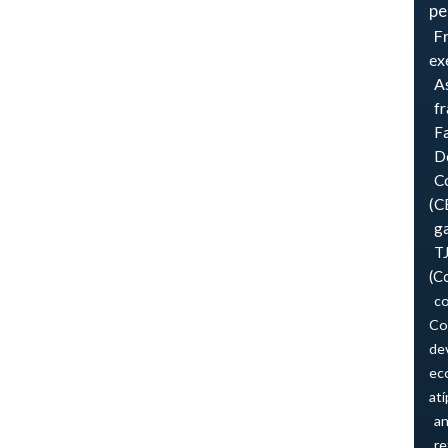
pe
F
ex
As
f
F
Do
Co
(C
ga
T
(C
co
Co
de
ec
atí
an
re