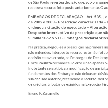
de São Paulo reverteu decisão que, sob o argumen
recebera recurso interposto anteriormente. O ac
EMBARGOS DE DECLARAÇÃO – Art. 535, I,
d
de 2002 e 2003 – Prescrição
caracterizada – 
ordenou a citação do
executado – Alteração
Despacho
interruptivo da prescrição que nã
Súmula
106 do STJ – Embargos declaratórios
Na prática, alegou-se a prescrição na primeira i
não entendeu. Interposto recurso, este não foi co
decisão estava errada, os Embargos de Declaraç
Corte Paulista reconheceu o erro e não apenas o 
Inobstante seja atípica a modificação de um jul
fundamentos dos Embargos não deixaram dúvida. 
sua decisão anterior, recebendo o recurso, deu p
de créditos tributários exigidos na Execução Fis
Bruno F. Zaramello