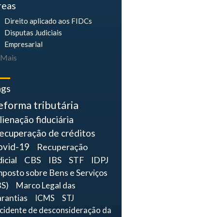
reas
Direito aplicado aos FIDCs
Disputas Judiciais
Empresarial
Mais
ags
eforma tributária
lienação fiduciária
ecuperação de créditos
ovid-19
Recuperação
dicial
CBS
IBS
STF
IDPJ
mposto sobre Bens e Serviços
BS)
Marco Legal das
rantias
ICMS
STJ
ncidente de desconsideração da