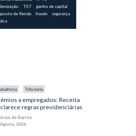
denização
TST
ganho de capital
mposto de Renda
fraude
segurança
ídica
abalhista
Tributária
Trabalhista
rêmios a empregados: Receita
O direito
clarece regras previdenciárias
assistenc
exercê-lo
nícius de Barros
Agosto,
2026
Eduardo Gal
04
Agosto,
2