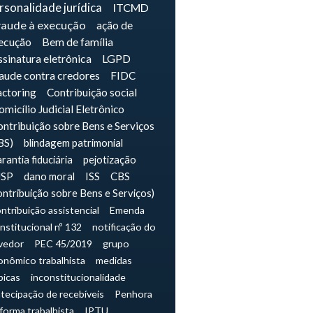
rsonalidade jurídica
ITCMD
raude à execução
ação de
ecução
Bem de família
sinatura eletrônica
LGPD
raude contra credores
FIDC
actoring
Contribuição social
micílio Judicial Eletrônico
ntribuição sobre Bens e Serviços
BS)
blindagem patrimonial
rantia fiduciária
pejotização
JSP
dano moral
ISS
CBS
ontribuição sobre Bens e Serviços)
ntribuição assistencial
Emenda
nstitucional nº 132
notificação do
vedor
PEC 45/2019
grupo
onômico trabalhista
medidas
picas
inconstitucionalidade
tecipação de recebíveis
Penhora
forma trabalhista
IPTU