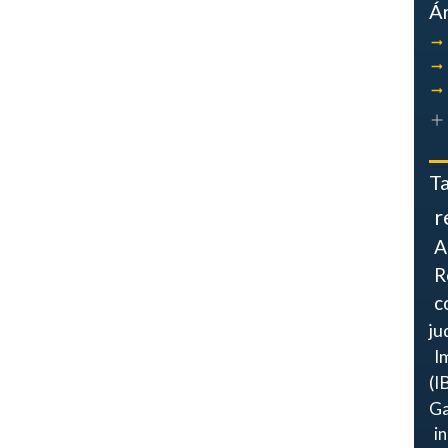
Á
T
r
A
R
c
ju
I
(I
Ga
i