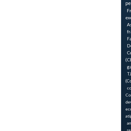
pe
F
ex
As
f
F
Do
Co
(C
ga
T
(C
co
Co
de
ec
atí
an
re