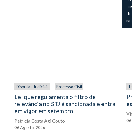
in
I
jur
Disputas Judiciais
Processo Civil
Tr
Lei que regulamenta o filtro de
P
relevância no STJ é sancionada e entra
es
em vigor em setembro
Vi
Patricia Costa Agi Couto
06
06
Agosto,
2026