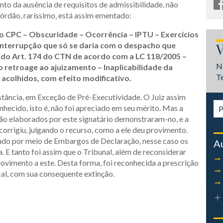
to da ausência de requisitos de admissibilidade, não
órdão, raríssimo, está assim ementado:
o CPC – Obscuridade – Ocorrência – IPTU
– Exercícios
Interrupção que só se daria
com o despacho que
V
 do Art. 174 do CTN
de acordo com a LC 118/2005 –
N
o retroage
ao ajuizamento – Inaplicabilidade da
T
acolhidos, com efeito modificativo.
nstância, em Exceção de Pré-Executividade. O Juiz assim
nhecido, isto é, não foi apreciado em seu mérito. Mas a
ão elaborados por este signatário demonstraram-no, e a
corrigiu, julgando o recurso, como a ele deu provimento.
gado por meio de Embargos de Declaração, nesse caso os
A
E tanto foi assim que o Tribunal, além de reconsiderar
rovimento a este. Desta forma, foi reconhecida a prescrição
cal, com sua consequente extinção.