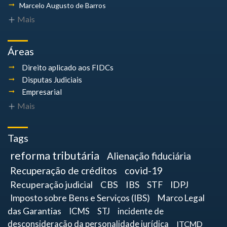
Marcelo Augusto
de Barros
Mais
Áreas
Direito aplicado aos FIDCs
Disputas Judiciais
Empresarial
Mais
Tags
reforma tributária
Alienação fiduciária
Recuperação de créditos
covid-19
Recuperação judicial
CBS
IBS
STF
IDPJ
Imposto sobre Bens e Serviços (IBS)
Marco Legal
das Garantias
ICMS
STJ
incidente de
desconsideração da personalidade jurídica
ITCMD