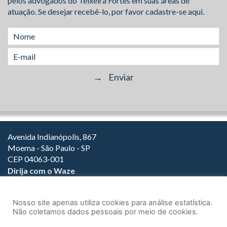
pelos advogados do Teixeira Fortes em suas áreas de
atuação. Se desejar recebê-lo, por favor cadastre-se aqui.
Avenida Indianópolis, 867
Moema - São Paulo - SP
CEP 04063-001
Dirija com o Waze
(11) 3149-2000
(11) 3147-1800
Nosso site apenas utiliza cookies para análise estatística.
Não coletamos dados pessoais por meio de cookies.