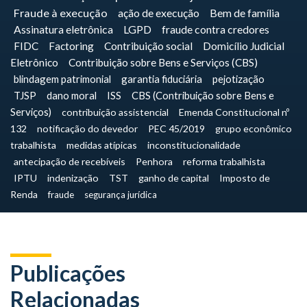
Fraude à execução
ação de execução
Bem de família
Assinatura eletrônica
LGPD
fraude contra credores
FIDC
Factoring
Contribuição social
Domicílio Judicial
Eletrônico
Contribuição sobre Bens e Serviços (CBS)
blindagem patrimonial
garantia fiduciária
pejotização
TJSP
dano moral
ISS
CBS (Contribuição sobre Bens e
Serviços)
contribuição assistencial
Emenda Constitucional nº
132
notificação do devedor
PEC 45/2019
grupo econômico
trabalhista
medidas atípicas
inconstitucionalidade
antecipação de recebíveis
Penhora
reforma trabalhista
IPTU
indenização
TST
ganho de capital
Imposto de
Renda
fraude
segurança jurídica
Publicações
Relacionadas