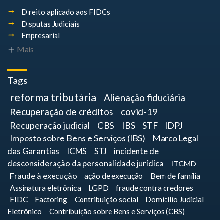
Direito aplicado aos FIDCs
Disputas Judiciais
Empresarial
Mais
Tags
reforma tributária
Alienação fiduciária
Recuperação de créditos
covid-19
Recuperação judicial
CBS
IBS
STF
IDPJ
Imposto sobre Bens e Serviços (IBS)
Marco Legal
das Garantias
ICMS
STJ
incidente de
desconsideração da personalidade jurídica
ITCMD
Fraude à execução
ação de execução
Bem de família
Assinatura eletrônica
LGPD
fraude contra credores
FIDC
Factoring
Contribuição social
Domicílio Judicial
Eletrônico
Contribuição sobre Bens e Serviços (CBS)