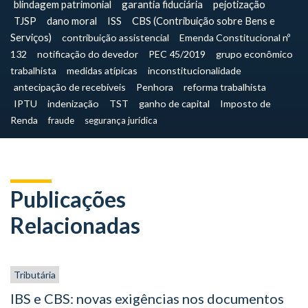
blindagem patrimonial
garantia fiduciária
pejotização
TJSP
dano moral
ISS
CBS (Contribuição sobre Bens e
Serviços)
contribuição assistencial
Emenda Constitucional nº
132
notificação do devedor
PEC 45/2019
grupo econômico
trabalhista
medidas atípicas
inconstitucionalidade
antecipação de recebíveis
Penhora
reforma trabalhista
IPTU
indenização
TST
ganho de capital
Imposto de
Renda
fraude
segurança jurídica
Publicações
Relacionadas
Tributária
IBS e CBS: novas exigências nos documentos