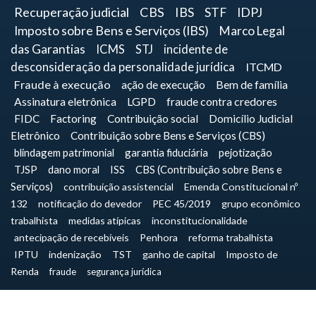
Recuperação judicial
CBS
IBS
STF
IDPJ
Imposto sobre Bens e Serviços (IBS)
Marco Legal
das Garantias
ICMS
STJ
incidente de
desconsideração da personalidade jurídica
ITCMD
Fraude à execução
ação de execução
Bem de família
Assinatura eletrônica
LGPD
fraude contra credores
FIDC
Factoring
Contribuição social
Domicílio Judicial
Eletrônico
Contribuição sobre Bens e Serviços (CBS)
blindagem patrimonial
garantia fiduciária
pejotização
TJSP
dano moral
ISS
CBS (Contribuição sobre Bens e
Serviços)
contribuição assistencial
Emenda Constitucional nº
132
notificação do devedor
PEC 45/2019
grupo econômico
trabalhista
medidas atípicas
inconstitucionalidade
antecipação de recebíveis
Penhora
reforma trabalhista
IPTU
indenização
TST
ganho de capital
Imposto de
Renda
fraude
segurança jurídica