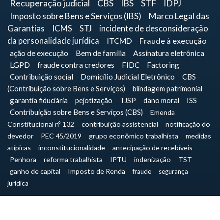
Recuperação judicial
CBS
IBS
STF
IDPJ
Imposto sobre Bens e Serviços (IBS)
Marco Legal das
Garantias
ICMS
STJ
incidente de desconsideração
da personalidade jurídica
ITCMD
Fraude à execução
ação de execução
Bem de família
Assinatura eletrônica
LGPD
fraude contra credores
FIDC
Factoring
Contribuição social
Domicílio Judicial Eletrônico
CBS
(Contribuição sobre Bens e Serviços)
blindagem patrimonial
garantia fiduciária
pejotização
TJSP
dano moral
ISS
Contribuição sobre Bens e Serviços (CBS)
Emenda
Constitucional nº 132
contribuição assistencial
notificação do
devedor
PEC 45/2019
grupo econômico trabalhista
medidas
atípicas
inconstitucionalidade
antecipação de recebíveis
Penhora
reforma trabalhista
IPTU
indenização
TST
ganho de capital
Imposto de Renda
fraude
segurança
jurídica