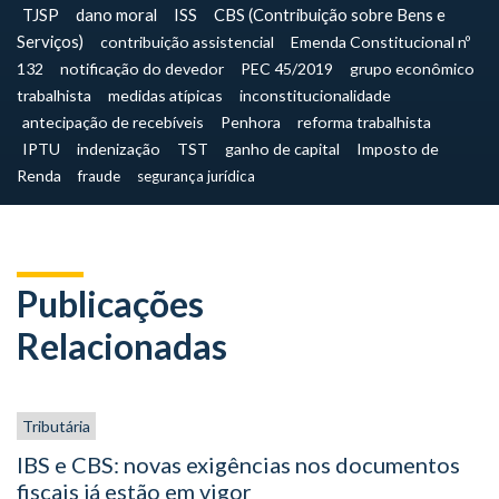
TJSP
dano moral
ISS
CBS (Contribuição sobre Bens e
Serviços)
contribuição assistencial
Emenda Constitucional nº
132
notificação do devedor
PEC 45/2019
grupo econômico
trabalhista
medidas atípicas
inconstitucionalidade
antecipação de recebíveis
Penhora
reforma trabalhista
IPTU
indenização
TST
ganho de capital
Imposto de
Renda
fraude
segurança jurídica
Publicações
Relacionadas
Tributária
IBS e CBS: novas exigências nos documentos
fiscais já estão em vigor