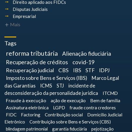
Direito aplicado aos FIDCs
Disputas Judiciais
Empresarial
Mais
Tags
reforma tributária
Alienação fiduciária
Recuperação de créditos
covid-19
Recuperação judicial
CBS
IBS
STF
IDPJ
Imposto sobre Bens e Serviços (IBS)
Marco Legal
das Garantias
ICMS
STJ
incidente de
desconsideração da personalidade jurídica
ITCMD
Fraude à execução
ação de execução
Bem de família
Assinatura eletrônica
LGPD
fraude contra credores
FIDC
Factoring
Contribuição social
Domicílio Judicial
Eletrônico
Contribuição sobre Bens e Serviços (CBS)
blindagem patrimonial
garantia fiduciária
pejotização