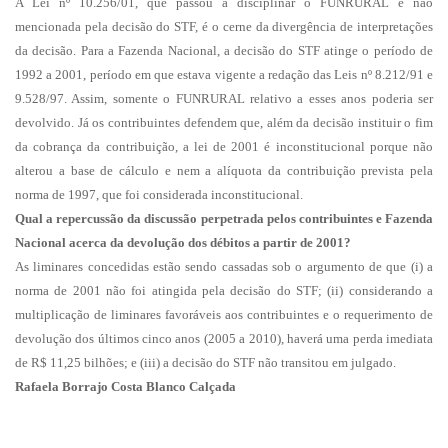
A Lei nº 10.256/01, que passou a disciplinar o FUNRURAL e não
mencionada pela decisão do STF, é o cerne da divergência de interpretações
da decisão. Para a Fazenda Nacional, a decisão do STF atinge o período de
1992 a
2001, período em que estava vigente a redação das Leis nº 8.212/91 e
9.528/97. Assim, somente o FUNRURAL relativo a esses anos poderia ser
devolvido. Já os contribuintes defendem que, além da decisão instituir o fim
da cobrança da contribuição, a lei de 2001 é inconstitucional porque não
alterou a base de cálculo e nem a alíquota da contribuição prevista pela
norma de 1997, que foi considerada inconstitucional.
Qual a repercussão da discussão perpetrada pelos contribuintes e Fazenda
Nacional acerca da devolução dos débitos a partir de 2001?
As liminares concedidas estão sendo cassadas sob o argumento de que (i) a
norma de 2001 não foi atingida pela decisão do STF; (ii) considerando a
multiplicação de liminares favoráveis aos contribuintes e o requerimento de
devolução dos últimos cinco anos (
2005 a
2010), haverá uma perda imediata
de R$ 11,25 bilhões; e (iii) a decisão do STF não transitou em julgado.
Rafaela Borrajo Costa Blanco Calçada