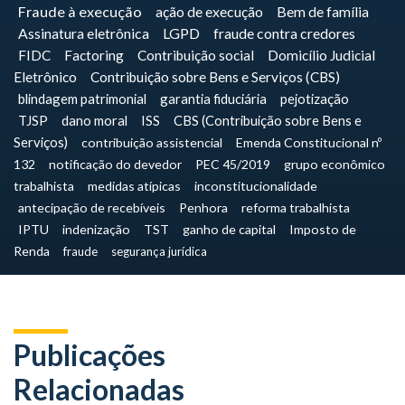
Fraude à execução
ação de execução
Bem de família
Assinatura eletrônica
LGPD
fraude contra credores
FIDC
Factoring
Contribuição social
Domicílio Judicial
Eletrônico
Contribuição sobre Bens e Serviços (CBS)
blindagem patrimonial
garantia fiduciária
pejotização
TJSP
dano moral
ISS
CBS (Contribuição sobre Bens e
Serviços)
contribuição assistencial
Emenda Constitucional nº
132
notificação do devedor
PEC 45/2019
grupo econômico
trabalhista
medidas atípicas
inconstitucionalidade
antecipação de recebíveis
Penhora
reforma trabalhista
IPTU
indenização
TST
ganho de capital
Imposto de
Renda
fraude
segurança jurídica
Publicações
Relacionadas