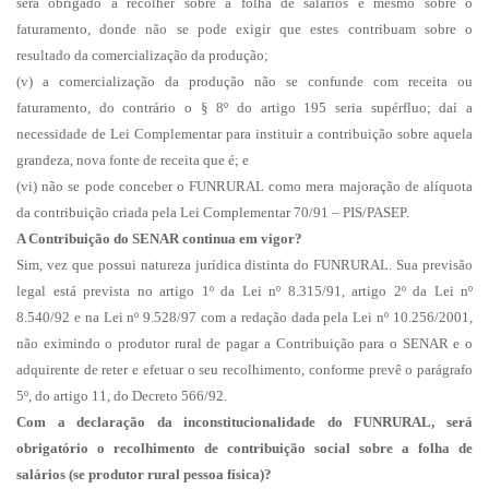
será obrigado a recolher sobre a folha de salários e mesmo sobre o
faturamento, donde não se pode exigir que estes contribuam sobre o
resultado da comercialização da produção;
(v) a comercialização da produção não se confunde com receita ou
faturamento, do contrário o § 8º do artigo 195 seria supérfluo; daí a
necessidade de Lei Complementar para instituir a contribuição sobre aquela
grandeza, nova fonte de receita que é; e
(vi) não se pode conceber o FUNRURAL como mera majoração de alíquota
da contribuição criada pela Lei Complementar 70/91 – PIS/PASEP.
A Contribuição do SENAR continua em vigor?
Sim, vez que possui natureza jurídica distinta do FUNRURAL. Sua previsão
legal está prevista no artigo 1º da Lei nº 8.315/91, artigo 2º da Lei nº
8.540/92 e na Lei nº 9.528/97 com a redação dada pela Lei nº 10.256/2001,
não eximindo o produtor rural de pagar a Contribuição para o SENAR e o
adquirente de reter e efetuar o seu recolhimento, conforme prevê o parágrafo
5º, do artigo 11, do Decreto 566/92.
Com a declaração da inconstitucionalidade do FUNRURAL, será
obrigatório o recolhimento de contribuição social sobre a folha de
salários (se produtor rural pessoa física)?