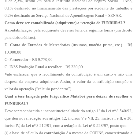
É de 2,3%, sendo 2% para o Instituto Nacional do Seguro Social – INSS,
0,1% destinado ao financiamento das prestações por acidente do trabalho e
0,2% destinado ao Serviço Nacional de Aprendizagem Rural – SENAR.
Como deve ser contabilizada (adquirente) a retenção do FUNRURAL?
A contabilização pela adquirente deve ser feita da seguinte forma (um débito
para dois créditos):
D- Conta de Entradas de Mercadorias (insumos, matéria prima, etc.) – R$
10.000,00
C- Fornecedor – R$ 9.770,00
C- INSS Produção Rural a recolher – R$ 230,00
Vale esclarecer que o recolhimento da contribuição é um custo e não uma
despesa da empresa adquirente. Assim, o valor da contribuição compõe o
valor da operação (“cálculo por dentro”).
Qual a tese lançada pelo Frigorífico Mataboi para deixar de recolher o
FUNRURAL?
Deve ser reconhecida a inconstitucionalidade do artigo 1º da Lei nº 8.540/92,
que deu nova redação aos artigos 12, incisos V e VII, 25, incisos I e II, e 30,
inciso IV, da Lei nº 8.212/91, com a redação da Lei nº 9.528/97, posto que:
(i) a base de cálculo da contribuição é a mesma da COFINS, caracterizando a