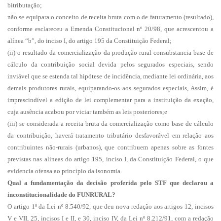
bitributação;
não se equipara o conceito de receita bruta com o de faturamento (resultado),
conforme esclareceu a Emenda Constitucional nº 20/98, que acrescentou a
alínea “b”, do inciso I, do artigo 195 da Constituição Federal;
(ii) o resultado da comercialização da produção rural consubstancia base de
cálculo da contribuição social devida pelos segurados especiais, sendo
inviável que se estenda tal hipótese de incidência, mediante lei ordinária, aos
demais produtores rurais, equiparando-os aos segurados especiais, Assim, é
imprescindível a edição de lei complementar para a instituição da exação,
cuja ausência acabou por viciar também as leis posteriores;e
(iii) se considerada a receita bruta da comercialização como base de cálculo
da contribuição, haverá tratamento tributário desfavorável em relação aos
contribuintes não-rurais (urbanos), que contribuem apenas sobre as fontes
previstas nas alíneas do artigo 195, inciso I, da Constituição Federal, o que
evidencia ofensa ao princípio da isonomia.
Qual a fundamentação da decisão proferida pelo STF que declarou a
inconstitucionalidade do FUNRURAL?
O artigo 1º da Lei nº 8.540/92, que deu nova redação aos artigos 12, incisos
V e VII, 25, incisos I e II, e 30, inciso IV, da Lei nº 8.212/91, com a redação