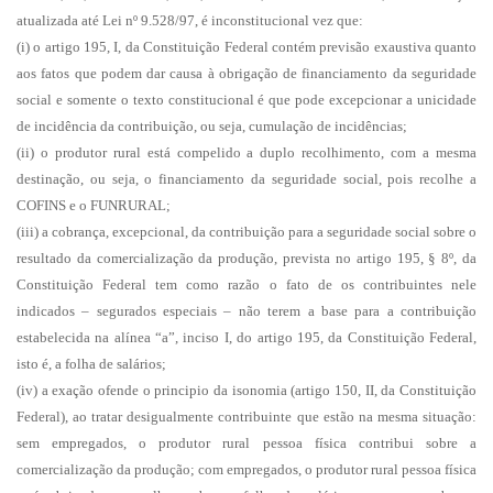
atualizada até Lei nº 9.528/97, é inconstitucional vez que:
(i) o artigo 195, I, da Constituição Federal contém previsão exaustiva quanto
aos fatos que podem dar causa à obrigação de financiamento da seguridade
social e somente o texto constitucional é que pode excepcionar a unicidade
de incidência da contribuição, ou seja, cumulação de incidências;
(ii) o produtor rural está compelido a duplo recolhimento, com a mesma
destinação, ou seja, o financiamento da seguridade social, pois recolhe a
COFINS e o FUNRURAL;
(iii) a cobrança, excepcional, da contribuição para a seguridade social sobre o
resultado da comercialização da produção, prevista no artigo 195, § 8º, da
Constituição Federal tem como razão o fato de os contribuintes nele
indicados – segurados especiais – não terem a base para a contribuição
estabelecida na alínea “a”, inciso I, do artigo 195, da Constituição Federal,
isto é, a folha de salários;
(iv) a exação ofende o principio da isonomia (artigo 150, II, da Constituição
Federal), ao tratar desigualmente contribuinte que estão na mesma situação:
sem empregados, o produtor rural pessoa física contribui sobre a
comercialização da produção; com empregados, o produtor rural pessoa física