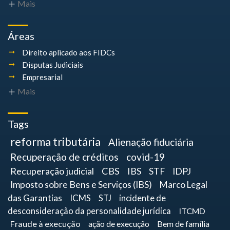
Mais
Áreas
Direito aplicado aos FIDCs
Disputas Judiciais
Empresarial
Mais
Tags
reforma tributária
Alienação fiduciária
Recuperação de créditos
covid-19
Recuperação judicial
CBS
IBS
STF
IDPJ
Imposto sobre Bens e Serviços (IBS)
Marco Legal
das Garantias
ICMS
STJ
incidente de
desconsideração da personalidade jurídica
ITCMD
Fraude à execução
ação de execução
Bem de família