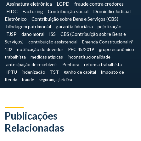
Assinatura eletrônica
LGPD
fraude contra credores
FIDC
Factoring
Contribuição social
Domicílio Judicial
Eletrônico
Contribuição sobre Bens e Serviços (CBS)
blindagem patrimonial
garantia fiduciária
pejotização
TJSP
dano moral
ISS
CBS (Contribuição sobre Bens e
Serviços)
contribuição assistencial
Emenda Constitucional nº
132
notificação do devedor
PEC 45/2019
grupo econômico
trabalhista
medidas atípicas
inconstitucionalidade
antecipação de recebíveis
Penhora
reforma trabalhista
IPTU
indenização
TST
ganho de capital
Imposto de
Renda
fraude
segurança jurídica
Publicações
Relacionadas