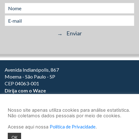
Avenida Indianópolis, 867
Moema - São Paulo - SP
CEP 04063-001
Dirija com o Waze
(11) 3149-2000
(11) 3147-1800
Nosso site apenas utiliza cookies para análise estatística.
Não coletamos dados pessoais por meio de cookies.
Acesse aqui nossa
Política de Privacidade
.
© 2026.
Teixeira Fortes Advogados Associados
- Todos os direitos
OK