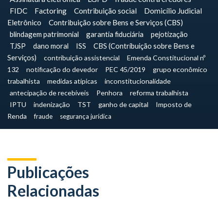
FIDC
Factoring
Contribuição social
Domicílio Judicial
Eletrônico
Contribuição sobre Bens e Serviços (CBS)
blindagem patrimonial
garantia fiduciária
pejotização
TJSP
dano moral
ISS
CBS (Contribuição sobre Bens e
Serviços)
contribuição assistencial
Emenda Constitucional nº
132
notificação do devedor
PEC 45/2019
grupo econômico
trabalhista
medidas atípicas
inconstitucionalidade
antecipação de recebíveis
Penhora
reforma trabalhista
IPTU
indenização
TST
ganho de capital
Imposto de
Renda
fraude
segurança jurídica
Publicações
Relacionadas