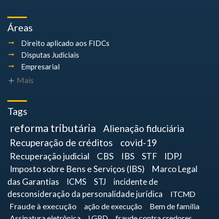
Áreas
Direito aplicado aos FIDCs
Disputas Judiciais
Empresarial
Mais
Tags
reforma tributária
Alienação fiduciária
Recuperação de créditos
covid-19
Recuperação judicial
CBS
IBS
STF
IDPJ
Imposto sobre Bens e Serviços (IBS)
Marco Legal
das Garantias
ICMS
STJ
incidente de
desconsideração da personalidade jurídica
ITCMD
Fraude à execução
ação de execução
Bem de família
Assinatura eletrônica
LGPD
fraude contra credores