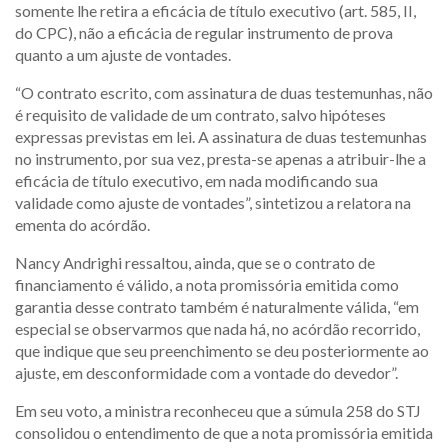
somente lhe retira a eficácia de título executivo (art. 585, II,
do CPC), não a eficácia de regular instrumento de prova
quanto a um ajuste de vontades.
“O contrato escrito, com assinatura de duas testemunhas, não
é requisito de validade de um contrato, salvo hipóteses
expressas previstas
em lei. A
assinatura de duas testemunhas
no instrumento, por sua vez, presta-se apenas a atribuir-lhe a
eficácia de título executivo, em nada modificando sua
validade como ajuste de vontades”, sintetizou a relatora na
ementa do acórdão.
Nancy Andrighi ressaltou, ainda, que se o contrato de
financiamento é válido, a nota promissória emitida como
garantia desse contrato também é naturalmente válida, “em
especial se observarmos que nada há, no acórdão recorrido,
que indique que seu preenchimento se deu posteriormente ao
ajuste, em desconformidade com a vontade do devedor”.
Em seu voto, a ministra reconheceu que a súmula 258 do STJ
consolidou o entendimento de que a nota promissória emitida