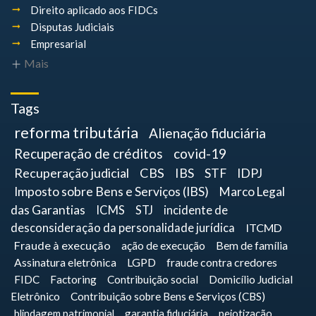
Direito aplicado aos FIDCs
Disputas Judiciais
Empresarial
Mais
Tags
reforma tributária
Alienação fiduciária
Recuperação de créditos
covid-19
Recuperação judicial
CBS
IBS
STF
IDPJ
Imposto sobre Bens e Serviços (IBS)
Marco Legal
das Garantias
ICMS
STJ
incidente de
desconsideração da personalidade jurídica
ITCMD
Fraude à execução
ação de execução
Bem de família
Assinatura eletrônica
LGPD
fraude contra credores
FIDC
Factoring
Contribuição social
Domicílio Judicial
Eletrônico
Contribuição sobre Bens e Serviços (CBS)
blindagem patrimonial
garantia fiduciária
pejotização