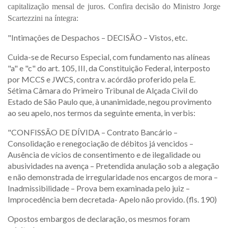
capitalização mensal de juros. Confira decisão do Ministro Jorge
Scartezzini na íntegra:
"Intimações de Despachos – DECISÃO – Vistos, etc.
Cuida-se de Recurso Especial, com fundamento nas alíneas
"a" e "c" do art. 105, III, da Constituição Federal, interposto
por MCCS e JWCS, contra v. acórdão proferido pela E.
Sétima Câmara do Primeiro Tribunal de Alçada Civil do
Estado de São Paulo que, à unanimidade, negou provimento
ao seu apelo, nos termos da seguinte ementa, in verbis:
"CONFISSÃO DE DÍVIDA – Contrato Bancário –
Consolidação e renegociação de débitos já vencidos –
Ausência de vícios de consentimento e de ilegalidade ou
abusividades na avença – Pretendida anulação sob a alegação
e não demonstrada de irregularidade nos encargos de mora –
Inadmissibilidade – Prova bem examinada pelo juiz –
Improcedência bem decretada- Apelo não provido. (fls. 190)
Opostos embargos de declaração, os mesmos foram