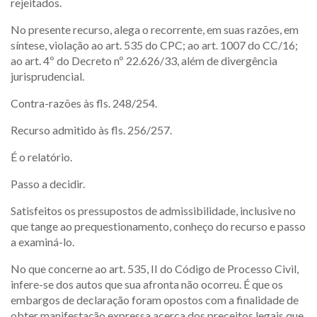
rejeitados.
No presente recurso, alega o recorrente, em suas razões, em
síntese, violação ao art. 535 do CPC; ao art. 1007 do CC/16;
ao art. 4º do Decreto nº 22.626/33, além de divergência
jurisprudencial.
Contra-razões às fls. 248/254.
Recurso admitido às fls. 256/257.
É o relatório.
Passo a decidir.
Satisfeitos os pressupostos de admissibilidade, inclusive no
que tange ao prequestionamento, conheço do recurso e passo
a examiná-lo.
No que concerne ao art. 535, II do Código de Processo Civil,
infere-se dos autos que sua afronta não ocorreu. É que os
embargos de declaração foram opostos com a finalidade de
obter manifestação expressa acerca dos preceitos legais que