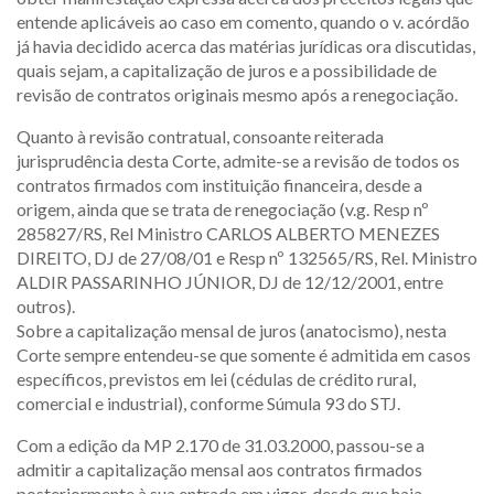
entende aplicáveis ao caso em comento, quando o v. acórdão
já havia decidido acerca das matérias jurídicas ora discutidas,
quais sejam, a capitalização de juros e a possibilidade de
revisão de contratos originais mesmo após a renegociação.
Quanto à revisão contratual, consoante reiterada
jurisprudência desta Corte, admite-se a revisão de todos os
contratos firmados com instituição financeira, desde a
origem, ainda que se trata de renegociação (v.g. Resp nº
285827/RS, Rel Ministro CARLOS ALBERTO MENEZES
DIREITO, DJ de 27/08/01 e Resp nº 132565/RS, Rel. Ministro
ALDIR PASSARINHO JÚNIOR, DJ de 12/12/2001, entre
outros).
Sobre a capitalização mensal de juros (anatocismo), nesta
Corte sempre entendeu-se que somente é admitida em casos
específicos, previstos em lei (cédulas de crédito rural,
comercial e industrial), conforme Súmula 93 do STJ.
Com a edição da MP 2.170 de 31.03.2000, passou-se a
admitir a capitalização mensal aos contratos firmados
posteriormente à sua entrada em vigor, desde que haja