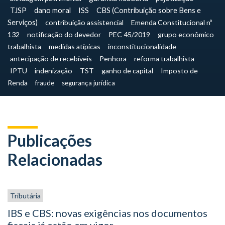
TJSP
dano moral
ISS
CBS (Contribuição sobre Bens e
Serviços)
contribuição assistencial
Emenda Constitucional nº
132
notificação do devedor
PEC 45/2019
grupo econômico
trabalhista
medidas atípicas
inconstitucionalidade
antecipação de recebíveis
Penhora
reforma trabalhista
IPTU
indenização
TST
ganho de capital
Imposto de
Renda
fraude
segurança jurídica
Publicações
Relacionadas
Tributária
IBS e CBS: novas exigências nos documentos