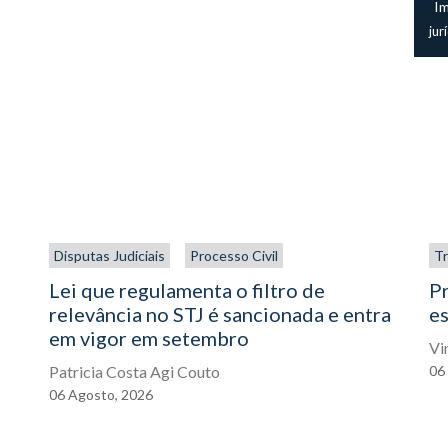
I
jur
Disputas Judiciais
Processo Civil
Tr
Lei que regulamenta o filtro de
P
relevância no STJ é sancionada e entra
es
em vigor em setembro
Vi
Patricia Costa Agi Couto
06
06
Agosto,
2026