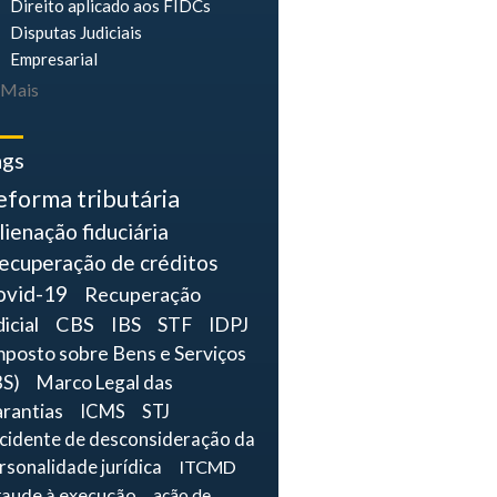
Direito aplicado aos FIDCs
Disputas Judiciais
Empresarial
Mais
ags
eforma tributária
lienação fiduciária
ecuperação de créditos
ovid-19
Recuperação
dicial
CBS
IBS
STF
IDPJ
mposto sobre Bens e Serviços
BS)
Marco Legal das
rantias
ICMS
STJ
ncidente de desconsideração da
rsonalidade jurídica
ITCMD
raude à execução
ação de