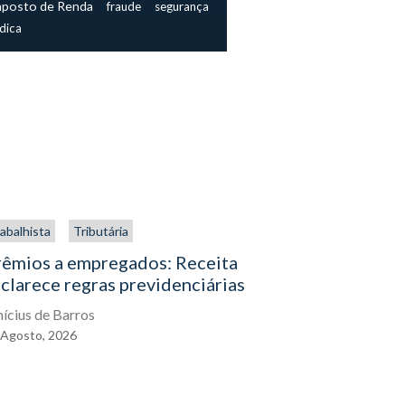
mposto de Renda
fraude
segurança
ídica
abalhista
Tributária
Trabalhista
rêmios a empregados: Receita
O direito
clarece regras previdenciárias
assistenc
exercê-lo
nícius de Barros
Agosto,
2026
Eduardo Gal
04
Agosto,
2