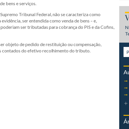
e bens e serviços.
 Supremo Tribunal Federal, não se caracteriza como
V
a evidência, ser entendida como venda de bens – e,
o poderiam ser tributadas para cobrança do PIS e da Cofins,
N
T
 ser objeto de pedido de restituição ou compensação,
s contados do efetivo recolhimento do tributo.
A
Á