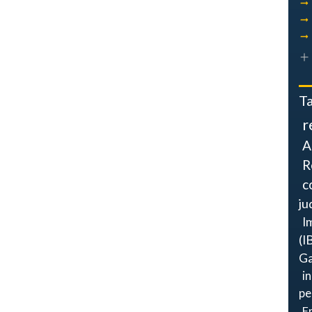
T
r
A
R
c
ju
I
(I
Ga
i
pe
F