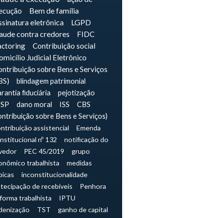
ecução
Bem de família
sinatura eletrônica
LGPD
raude contra credores
FIDC
actoring
Contribuição social
micílio Judicial Eletrônico
ntribuição sobre Bens e Serviços
BS)
blindagem patrimonial
rantia fiduciária
pejotização
JSP
dano moral
ISS
CBS
ontribuição sobre Bens e Serviços)
ntribuição assistencial
Emenda
nstitucional nº 132
notificação do
vedor
PEC 45/2019
grupo
onômico trabalhista
medidas
picas
inconstitucionalidade
tecipação de recebíveis
Penhora
forma trabalhista
IPTU
denização
TST
ganho de capital