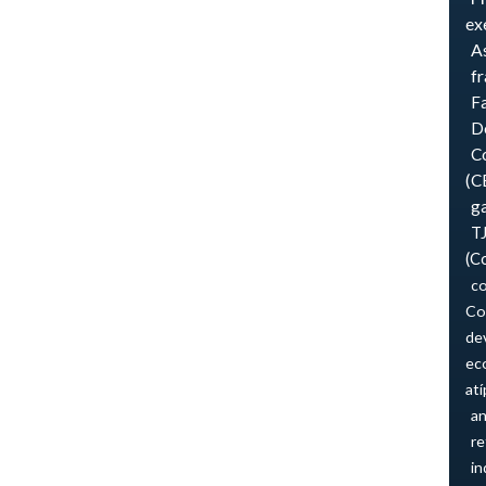
ex
As
f
F
Do
Co
(C
ga
T
(C
co
Co
de
ec
atí
an
re
in