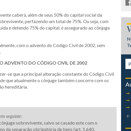
vente caberá, além de seus 50% do capital social da
brevivente, perfazendo um total de 75%. Ou seja, com
uída e detendo 75% do capital, é assegurado ao cônjuge
V
N
ualmente, com o advento do Código Civil de 2002, sem
T
.
O ADVENTO DO CÓDIGO CIVIL DE 2002
zer-se que a principal alteração constante do Código Civil
 a de que atualmente o cônjuge também concorre com os
A
o hereditária.
em seguinte:
cônjuge sobrevivente, salvo se casado este com o
no da separação obrigatória de bens (art. 1.640,