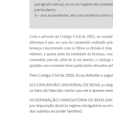
parágrafo único); ou se, no regime da comunhã
particulares;
II – aos ascendentes, em concorrência com o 
Com o advento do Código Civil de 2002, ao contrári
diferença é que, no caso do casamento realizado pel
herança concorrendo com os filhos (a divisão é feita
mínimo, a quarta parte da totalidade da herança, cas
comunhão parcial, além de já ser meeiro, o cônjuge 
quinhão nos eventuais bens particulares deixados pel
Pelo Código Civil de 2002, ficou definido o segui
(I) COMUNHÃO UNIVERSAL DE BENS; o cônjuge 
os bens do falecido; neste caso ele é apenas meei
(II) SEPARAÇÃO OBRIGATÓRIA DE BENS (ART. 1.6
por imposição da lei (o regime obrigatório ocor
dos sujeitos ao poder familiar);