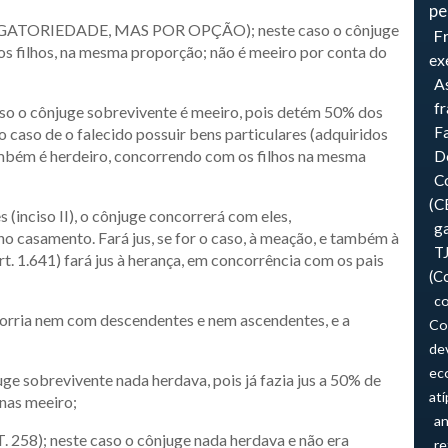
pe
GATORIEDADE, MAS POR OPÇÃO); neste caso o cônjuge
F
os filhos, na mesma proporção; não é meeiro por conta do
ex
As
f
 cônjuge sobrevivente é meeiro, pois detém 50% dos
F
 caso de o falecido possuir bens particulares (adquiridos
mbém é herdeiro, concorrendo com os filhos na mesma
Do
Co
(C
 (inciso II), o cônjuge concorrerá com eles,
ga
 casamento. Fará jus, se for o caso, à meação, e também à
T
t. 1.641) fará jus à herança, em concorrência com os pais
(C
co
orria nem com descendentes e nem ascendentes, e a
Co
de
ec
brevivente nada herdava, pois já fazia jus a 50% de
atí
enas meeiro;
an
8); neste caso o cônjuge nada herdava e não era
re