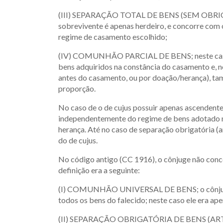
(III) SEPARAÇÃO TOTAL DE BENS (SEM OBRI
sobrevivente é apenas herdeiro, e concorre com 
regime de casamento escolhido;
(IV) COMUNHÃO PARCIAL DE BENS; neste caso o
bens adquiridos na constância do casamento e, no
antes do casamento, ou por doação/herança), ta
proporção.
No caso de o de cujus possuir apenas ascendentes
independentemente do regime de bens adotado no
herança. Até no caso de separação obrigatória (ar
do de cujus.
No código antigo (CC 1916), o cônjuge não conc
definição era a seguinte:
(I) COMUNHÃO UNIVERSAL DE BENS; o cônjuge so
todos os bens do falecido; neste caso ele era ap
(II) SEPARAÇÃO OBRIGATÓRIA DE BENS (ART. 25