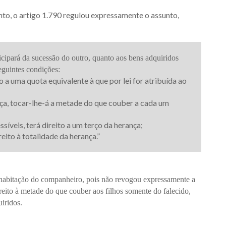
to, o artigo 1.790 regulou expressamente o assunto,
cipará da sucessão do outro, quanto aos bens adquiridos
eguintes condições:
o a uma quota equivalente à que por lei for atribuída ao
nça, tocar-lhe-á a metade do que couber a cada um
síveis, terá direito a um terço da herança;
eito à totalidade da herança.”
de habitação do companheiro, pois não revogou expressamente a
reito à metade do que couber aos filhos somente do falecido,
iridos.