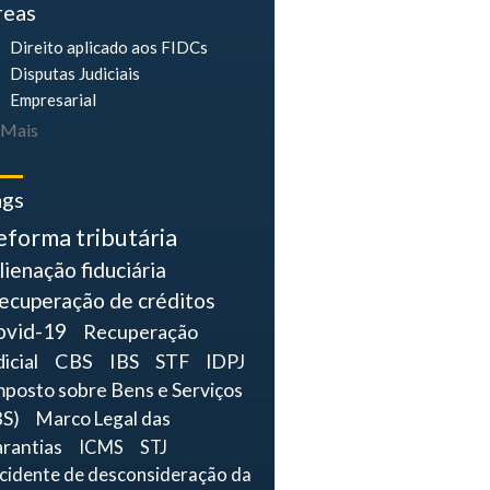
reas
Direito aplicado aos FIDCs
Disputas Judiciais
Empresarial
Mais
ags
eforma tributária
lienação fiduciária
ecuperação de créditos
ovid-19
Recuperação
dicial
CBS
IBS
STF
IDPJ
mposto sobre Bens e Serviços
BS)
Marco Legal das
rantias
ICMS
STJ
ncidente de desconsideração da