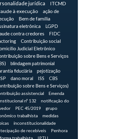
rsonalidade jurídica
ITCMD
raude à execução
ação de
ecução
Bem de família
sinatura eletrônica
LGPD
raude contra credores
FIDC
actoring
Contribuição social
micílio Judicial Eletrônico
ntribuição sobre Bens e Serviços
BS)
blindagem patrimonial
rantia fiduciária
pejotização
JSP
dano moral
ISS
CBS
ontribuição sobre Bens e Serviços)
ntribuição assistencial
Emenda
nstitucional nº 132
notificação do
vedor
PEC 45/2019
grupo
onômico trabalhista
medidas
picas
inconstitucionalidade
tecipação de recebíveis
Penhora
forma trabalhista
IPTU