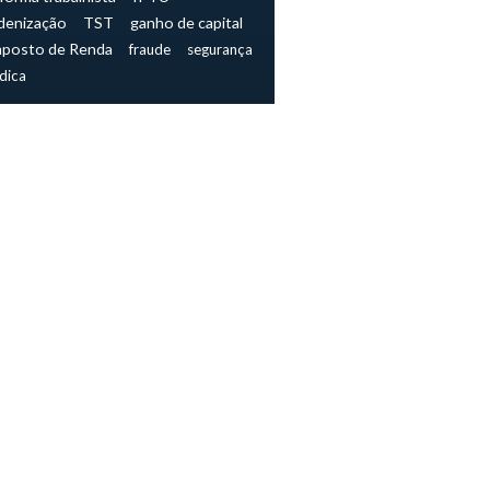
denização
TST
ganho de capital
mposto de Renda
fraude
segurança
ídica