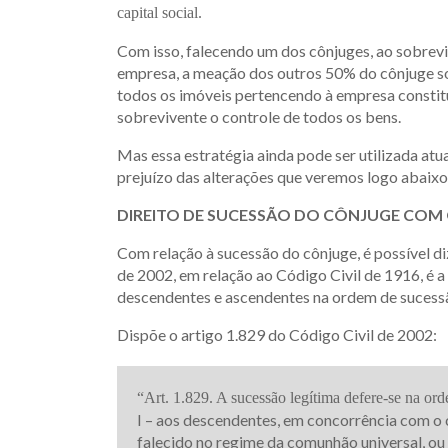
capital social.
Com isso, falecendo um dos cônjuges, ao sobrevi
empresa, a meação dos outros 50% do cônjuge so
todos os imóveis pertencendo à empresa constit
sobrevivente o controle de todos os bens.
Mas essa estratégia ainda pode ser utilizada at
prejuízo das alterações que veremos logo abaixo
DIREITO DE SUCESSÃO DO CÔNJUGE COM 
Com relação à sucessão do cônjuge, é possível di
de 2002, em relação ao Código Civil de 1916, é
descendentes e ascendentes na ordem de sucessã
Dispõe o artigo 1.829 do Código Civil de 2002:
“Art. 1.829. A sucessão legítima defere-se na ord
I – aos descendentes, em concorrência com o 
falecido no regime da comunhão universal, ou 