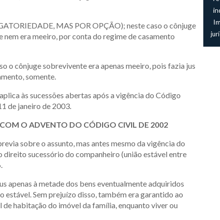
in
I
GATORIEDADE, MAS POR OPÇÃO); neste caso o cônjuge
jur
, e nem era meeiro, por conta do regime de casamento
cônjuge sobrevivente era apenas meeiro, pois fazia jus
amento, somente.
e aplica às sucessões abertas após a vigência do Código
 11 de janeiro de 2003.
COM O ADVENTO DO CÓDIGO CIVIL DE 2002
previa sobre o assunto, mas antes mesmo da vigência do
o direito sucessório do companheiro (união estável entre
.
 jus apenas à metade dos bens eventualmente adquiridos
ião estável. Sem prejuízo disso, também era garantido ao
l de habitação do imóvel da família, enquanto viver ou