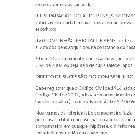
meeiro, por imposição da lei;
(III) SEPARAÇÃO TOTAL DE BENS (SEM OBRI
sobrevivente nada herdava, pois a lei não previa
escolhido;
(IV) COMUNHÃO PARCIAL DE BENS; neste caso o 
a 50% dos bens adquiridos na constância do cas
É bom frisar, finalmente, que essa inovação só s
Civil de 2002, ou seja, se o de cujus faleceu após
DIREITO DE SUCESSÃO DO COMPANHEIRO 
Cabe registrar que o Código Civil de 1916 nada 
Código Civil de 2002, já havia reconhecimento d
homem e mulher), com o advento da Lei 9.278/96
Nos termos da referida lei, o companheiro fazia
pelo casal, a título oneroso, na constância da un
companheiro, em qualquer hipótese, o direito rea
constituir nova união ou casamento.