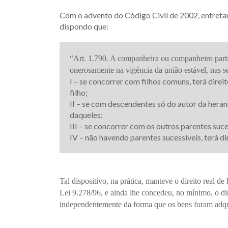
Com o advento do Código Civil de 2002, entretan
dispondo que:
“Art. 1.790. A companheira ou companheiro parti
onerosamente na vigência da união estável, nas s
I – se concorrer com filhos comuns, terá direit
filho;
II – se com descendentes só do autor da hera
daqueles;
III – se concorrer com os outros parentes suces
IV – não havendo parentes sucessíveis, terá dir
Tal dispositivo, na prática, manteve o direito real 
Lei 9.278/96, e ainda lhe concedeu, no mínimo, o di
independentemente da forma que os bens foram adqu