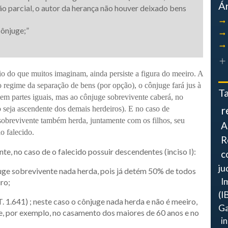
Á
o parcial, o autor da herança não houver deixado bens
cônjuge;”
o do que muitos imaginam, ainda persiste a figura do meeiro. A
o regime da separação de bens (por opção), o cônjuge fará jus à
T
 em partes iguais, mas ao cônjuge sobrevivente caberá, no
r
o seja ascendente dos demais herdeiros). E no caso de
sobrevivente também herda, juntamente com os filhos, seu
A
o falecido.
R
nte, no caso de o falecido possuir descendentes (inciso I):
c
ju
sobrevivente nada herda, pois já detém 50% de todos
I
ro;
(I
41) ; neste caso o cônjuge nada herda e não é meeiro,
Ga
re, por exemplo, no casamento dos maiores de 60 anos e no
i