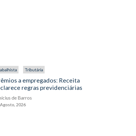
abalhista
Tributária
Trabalhista
rêmios a empregados: Receita
O direito
clarece regras previdenciárias
assistenc
exercê-lo
nícius de Barros
Agosto,
2026
Eduardo Gal
04
Agosto,
2