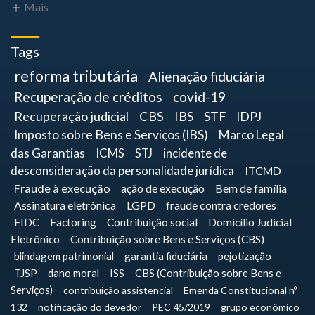
Mais
Tags
reforma tributária
Alienação fiduciária
Recuperação de créditos
covid-19
Recuperação judicial
CBS
IBS
STF
IDPJ
Imposto sobre Bens e Serviços (IBS)
Marco Legal
das Garantias
ICMS
STJ
incidente de
desconsideração da personalidade jurídica
ITCMD
Fraude à execução
ação de execução
Bem de família
Assinatura eletrônica
LGPD
fraude contra credores
FIDC
Factoring
Contribuição social
Domicílio Judicial
Eletrônico
Contribuição sobre Bens e Serviços (CBS)
blindagem patrimonial
garantia fiduciária
pejotização
TJSP
dano moral
ISS
CBS (Contribuição sobre Bens e
Serviços)
contribuição assistencial
Emenda Constitucional nº
132
notificação do devedor
PEC 45/2019
grupo econômico