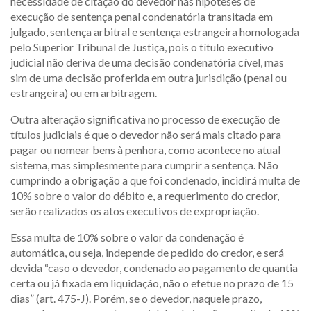
necessidade de citação do devedor nas hipóteses de
execução de sentença penal condenatória transitada em
julgado, sentença arbitral e sentença estrangeira homologada
pelo Superior Tribunal de Justiça, pois o título executivo
judicial não deriva de uma decisão condenatória cível, mas
sim de uma decisão proferida em outra jurisdição (penal ou
estrangeira) ou em arbitragem.
Outra alteração significativa no processo de execução de
títulos judiciais é que o devedor não será mais citado para
pagar ou nomear bens à penhora, como acontece no atual
sistema, mas simplesmente para cumprir a sentença. Não
cumprindo a obrigação a que foi condenado, incidirá multa de
10% sobre o valor do débito e, a requerimento do credor,
serão realizados os atos executivos de expropriação.
Essa multa de 10% sobre o valor da condenação é
automática, ou seja, independe de pedido do credor, e será
devida “caso o devedor, condenado ao pagamento de quantia
certa ou já fixada em liquidação, não o efetue no prazo de 15
dias” (art. 475-J). Porém, se o devedor, naquele prazo,