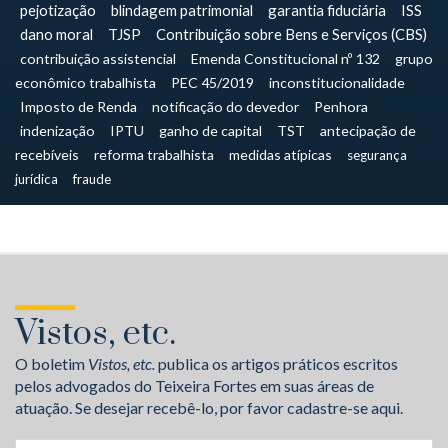
pejotização
blindagem patrimonial
garantia fiduciária
ISS
dano moral
TJSP
Contribuição sobre Bens e Serviços (CBS)
contribuição assistencial
Emenda Constitucional nº 132
grupo
econômico trabalhista
PEC 45/2019
inconstitucionalidade
Imposto de Renda
notificação do devedor
Penhora
indenização
IPTU
ganho de capital
TST
antecipação de
recebíveis
reforma trabalhista
medidas atípicas
segurança
jurídica
fraude
Vistos, etc.
O boletim
Vistos, etc.
publica os artigos práticos escritos
pelos advogados do Teixeira Fortes em suas áreas de
atuação. Se desejar recebê-lo, por favor cadastre-se aqui.