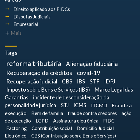
Direito aplicado aos FIDCs
Disputas Judiciais
Empresarial
Mais
Tags
reforma tributária
Alienação fiduciária
Recuperação de créditos
covid-19
Recuperação judicial
CBS
IBS
STF
IDPJ
Imposto sobre Bens e Serviços (IBS)
Marco Legal das
Garantias
incidente de desconsideração da
personalidade jurídica
STJ
ICMS
ITCMD
Fraude à
execução
Bem de família
fraude contra credores
ação
de execução
LGPD
Assinatura eletrônica
FIDC
Factoring
Contribuição social
Domicílio Judicial
Eletrônico
CBS (Contribuição sobre Bens e Serviços)