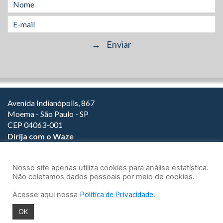
Avenida Indianópolis, 867
Moema - São Paulo - SP
CEP 04063-001
Dirija com o Waze
(11) 3149-2000
(11) 3147-1800
Nosso site apenas utiliza cookies para análise estatística.
Não coletamos dados pessoais por meio de cookies.
Acesse aqui nossa
Política de Privacidade
.
© 2026.
Teixeira Fortes Advogados Associados
- Todos os direitos
OK
reservados.