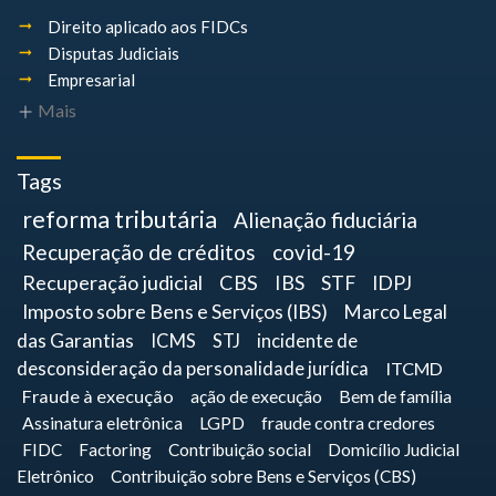
Direito aplicado aos FIDCs
Disputas Judiciais
Empresarial
Mais
Tags
reforma tributária
Alienação fiduciária
Recuperação de créditos
covid-19
Recuperação judicial
CBS
IBS
STF
IDPJ
Imposto sobre Bens e Serviços (IBS)
Marco Legal
das Garantias
ICMS
STJ
incidente de
desconsideração da personalidade jurídica
ITCMD
Fraude à execução
ação de execução
Bem de família
Assinatura eletrônica
LGPD
fraude contra credores
FIDC
Factoring
Contribuição social
Domicílio Judicial
Eletrônico
Contribuição sobre Bens e Serviços (CBS)