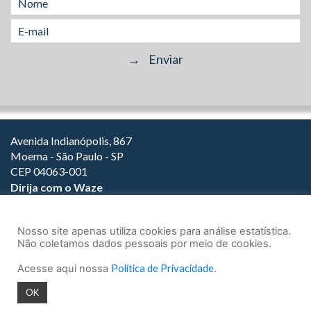
Avenida Indianópolis, 867
Moema - São Paulo - SP
CEP 04063-001
Dirija com o Waze
(11) 3149-2000
(11) 3147-1800
Nosso site apenas utiliza cookies para análise estatística.
Não coletamos dados pessoais por meio de cookies.
Acesse aqui nossa
Política de Privacidade
.
© 2026.
Teixeira Fortes Advogados Associados
- Todos os direitos
OK
reservados.