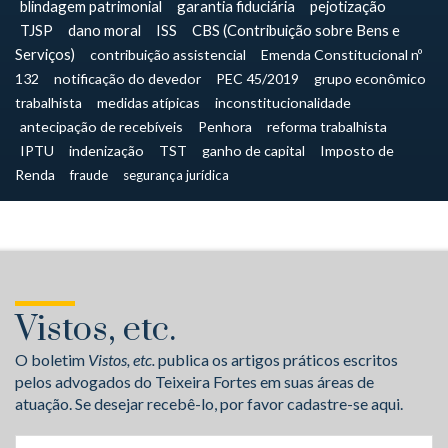
blindagem patrimonial
garantia fiduciária
pejotização
TJSP
dano moral
ISS
CBS (Contribuição sobre Bens e
Serviços)
contribuição assistencial
Emenda Constitucional nº
132
notificação do devedor
PEC 45/2019
grupo econômico
trabalhista
medidas atípicas
inconstitucionalidade
antecipação de recebíveis
Penhora
reforma trabalhista
IPTU
indenização
TST
ganho de capital
Imposto de
Renda
fraude
segurança jurídica
Vistos, etc.
O boletim
Vistos, etc.
publica os artigos práticos escritos
pelos advogados do Teixeira Fortes em suas áreas de
atuação. Se desejar recebê-lo, por favor cadastre-se aqui.