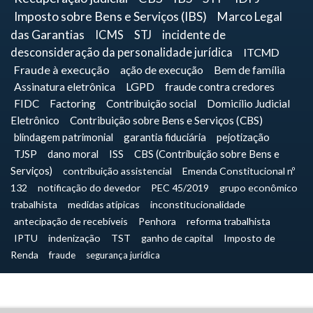
Imposto sobre Bens e Serviços (IBS)
Marco Legal
das Garantias
ICMS
STJ
incidente de
desconsideração da personalidade jurídica
ITCMD
Fraude à execução
ação de execução
Bem de família
Assinatura eletrônica
LGPD
fraude contra credores
FIDC
Factoring
Contribuição social
Domicílio Judicial
Eletrônico
Contribuição sobre Bens e Serviços (CBS)
blindagem patrimonial
garantia fiduciária
pejotização
TJSP
dano moral
ISS
CBS (Contribuição sobre Bens e
Serviços)
contribuição assistencial
Emenda Constitucional nº
132
notificação do devedor
PEC 45/2019
grupo econômico
trabalhista
medidas atípicas
inconstitucionalidade
antecipação de recebíveis
Penhora
reforma trabalhista
IPTU
indenização
TST
ganho de capital
Imposto de
Renda
fraude
segurança jurídica