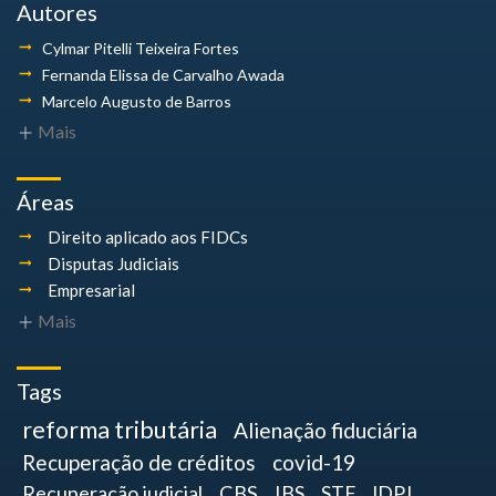
Autores
Cylmar Pitelli
Teixeira Fortes
Fernanda Elissa
de Carvalho Awada
Marcelo Augusto
de Barros
Mais
Áreas
Direito aplicado aos FIDCs
Disputas Judiciais
Empresarial
Mais
Tags
reforma tributária
Alienação fiduciária
Recuperação de créditos
covid-19
Recuperação judicial
CBS
IBS
STF
IDPJ