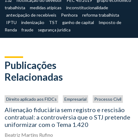
132
notificação do devedor
PEC 45/2019
grupo econômico
trabalhista
medidas atípicas
inconstitucionalidade
antecipação de recebíveis
Penhora
reforma trabalhista
IPTU
indenização
TST
ganho de capital
Imposto de
Renda
fraude
segurança jurídica
Publicações
Relacionadas
Direito aplicado aos FIDCs
Empresarial
Processo Civil
Alienação fiduciária sem registro e rescisão
contratual: a controvérsia que o STJ pretende
uniformizar com o Tema 1.420
Beatriz Martins Rufino