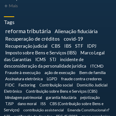
Mais
Tags
reforma tributária
Alienação fiduciária
Recuperação de créditos
covid-19
Recuperação judicial
CBS
IBS
STF
IDPJ
Imposto sobre Bens e Serviços (IBS)
Marco Legal
das Garantias
ICMS
STJ
incidente de
desconsideração da personalidade jurídica
ITCMD
Fraude à execução
ação de execução
Bem de família
Assinatura eletrônica
LGPD
fraude contra credores
FIDC
Factoring
Contribuição social
Domicílio Judicial
Eletrônico
Contribuição sobre Bens e Serviços (CBS)
blindagem patrimonial
garantia fiduciária
pejotização
TJSP
dano moral
ISS
CBS (Contribuição sobre Bens e
Serviços)
contribuição assistencial
Emenda Constitucional nº