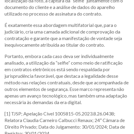
localização da foto, a captura da “selfie” juntamente com o
documento do cliente e a análise de dados do aparelho
utilizado no processo de assinatura do contrato.
É exatamente essa abordagem multifatorial que, para o
judiciário, cria uma camada adicional de comprovação da
contratação e garante que a manifestação de vontade seja
inequivocamente atribuída ao titular do contrato.
Portanto, embora cada caso deva ser individualmente
analisado, a utilização da “selfie” como meio de ratificação
em contratos eletrônicos está sendo respaldada por
jurisprudência favorável, que destaca a legalidade desse
método nas relações contratuais, desde que acompanhada de
outros elementos de segurança. Esse marco representa não
apenas um avanço tecnológico, mas também uma adaptação
necessária às demandas da era digital.
[1] TJSP; Apelação Cível 1005815-05.2023.8.26.0438;
Relatora Claudia Carneiro Calbucci Renaux; 24ª Câmara de
Direito Privado; Data do Julgamento: 30/01/2024; Data de
Registro: 30/01/2024.