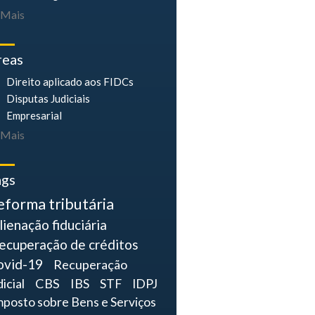
Mais
reas
Direito aplicado aos FIDCs
Disputas Judiciais
Empresarial
Mais
ags
eforma tributária
lienação fiduciária
ecuperação de créditos
ovid-19
Recuperação
dicial
CBS
IBS
STF
IDPJ
mposto sobre Bens e Serviços