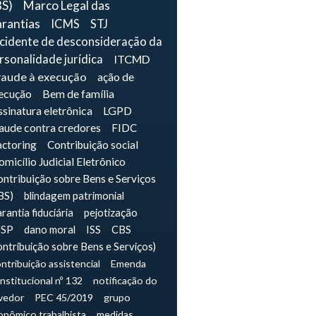
BS)
Marco Legal das
rantias
ICMS
STJ
ncidente de desconsideração da
rsonalidade jurídica
ITCMD
raude à execução
ação de
ecução
Bem de família
sinatura eletrônica
LGPD
raude contra credores
FIDC
actoring
Contribuição social
micílio Judicial Eletrônico
ntribuição sobre Bens e Serviços
BS)
blindagem patrimonial
rantia fiduciária
pejotização
JSP
dano moral
ISS
CBS
ontribuição sobre Bens e Serviços)
ntribuição assistencial
Emenda
nstitucional nº 132
notificação do
vedor
PEC 45/2019
grupo
onômico trabalhista
medidas