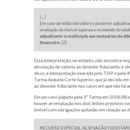
(…)
Em caso de leilão infrutífero e posterior adjudica
avaliação do imóvel superou o montante do sal
adjudicante a restituição aos mutuários da di
financeiro.
[2]
Essa interpretação, no entanto, não encontra res
devolução de valores ao devedor fiduciante, e si
disso, a interpretação exarada pelo TJSP e pela 
Turma daquela Corte Superior, que já decidiu em
ao devedor fiduciante nos casos em que não há ar
Em um caso julgado pela 3ª Turma em 2018 (REsp 
houver arrematação nos dois leilões previstos na l
imóvel com obrigações quitadas em relação ao 
RECURSO ESPECIAL. ALIENAÇÃO FIDUCIÁRI