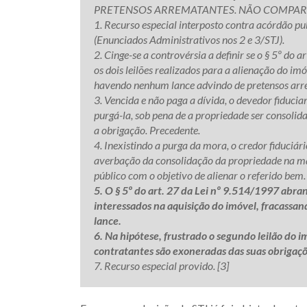
PRETENSOS ARREMATANTES. NÃO COMPARE
1. Recurso especial interposto contra acórdão pu
(Enunciados Administrativos nos 2 e 3/STJ).
2. Cinge-se a controvérsia a definir se o § 5º do 
os dois leilões realizados para a alienação do imó
havendo nenhum lance advindo de pretensos arr
3. Vencida e não paga a dívida, o devedor fiducia
purgá-la, sob pena de a propriedade ser consolid
a obrigação. Precedente.
4. Inexistindo a purga da mora, o credor fiduciári
averbação da consolidação da propriedade na mat
público com o objetivo de alienar o referido bem.
5. O § 5º do art. 27 da Lei nº 9.514/1997 abra
interessados na aquisição do imóvel, fracass
lance.
6. Na hipótese, frustrado o segundo leilão do i
contratantes são exoneradas das suas obrigaçõe
7. Recurso especial provido. [3]