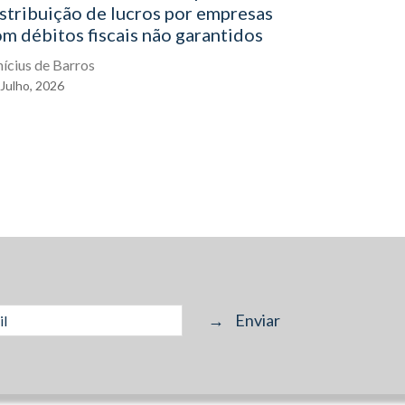
stribuição de lucros por empresas
Assinatur
m débitos fiscais não garantidos
distinção
assinatura
nícius de Barros
Julho,
2026
André Campo
21
Julho,
202