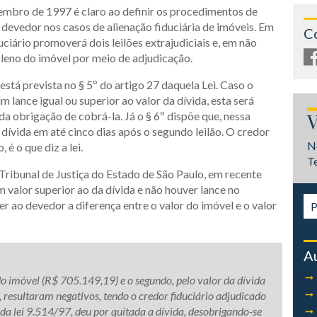
vembro de 1997 é claro ao definir os procedimentos de
 devedor nos casos de alienação fiduciária de imóveis. Em
C
uciário promoverá dois leilões extrajudiciais e, em não
pleno do imóvel por meio de adjudicação.
está prevista no § 5º do artigo 27 daquela Lei. Caso o
m lance igual ou superior ao valor da dívida, esta será
da obrigação de cobrá-la. Já o § 6º dispõe que, nessa
V
 dívida em até cinco dias após o segundo leilão. O credor
N
 é o que diz a lei.
T
Tribunal de Justiça do Estado de São Paulo, em recente
m valor superior ao da dívida e não houver lance no
er ao devedor a diferença entre o valor do imóvel e o valor
A
do imóvel (R$ 705.149,19) e o segundo, pelo valor da dívida
 resultaram negativos, tendo o credor fiduciário adjudicado
, da lei 9.514/97, deu por quitada a dívida, desobrigando-se