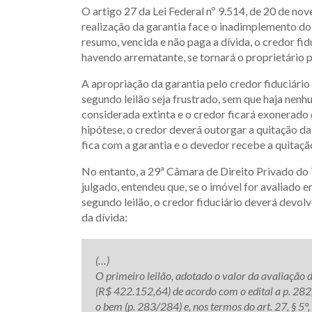
O artigo 27 da Lei Federal nº 9.514, de 20 de no
realização da garantia face o inadimplemento do
resumo, vencida e não paga a dívida, o credor fid
havendo arrematante, se tornará o proprietário 
A apropriação da garantia pelo credor fiduciário 
segundo leilão seja frustrado, sem que haja nenhu
considerada extinta e o credor ficará exonerado 
hipótese, o credor deverá outorgar a quitação da
fica com a garantia e o devedor recebe a quitação,
No entanto, a 29ª Câmara de Direito Privado do 
julgado, entendeu que, se o imóvel for avaliado e
segundo leilão, o credor fiduciário deverá devolv
da dívida:
(…)
O primeiro leilão, adotado o valor da avaliação 
(R$ 422.152,64) de acordo com o edital a p. 282,
o bem (p. 283/284) e, nos termos do art. 27, § 5°