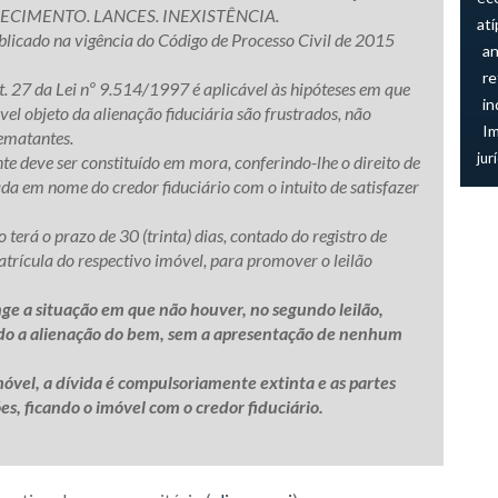
CIMENTO. LANCES. INEXISTÊNCIA.
atí
blicado na vigência do Código de Processo Civil de 2015
an
re
art. 27 da Lei nº 9.514/1997 é aplicável às hipóteses em que
in
vel objeto da alienação fiduciária são frustrados, não
I
ematantes.
jur
nte deve ser constituído em mora, conferindo-lhe o direito de
ada em nome do credor fiduciário com o intuito de satisfazer
o terá o prazo de 30 (trinta) dias, contado do registro de
rícula do respectivo imóvel, para promover o leilão
nge a situação em que não houver, no segundo leilão,
ando a alienação do bem, sem a apresentação de nenhum
móvel, a dívida é compulsoriamente extinta e as partes
s, ficando o imóvel com o credor fiduciário.