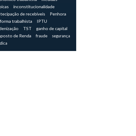
picas
inconstitucionalidade
tecipação de recebíveis
Penhora
forma trabalhista
IPTU
denização
TST
ganho de capital
mposto de Renda
fraude
segurança
ídica