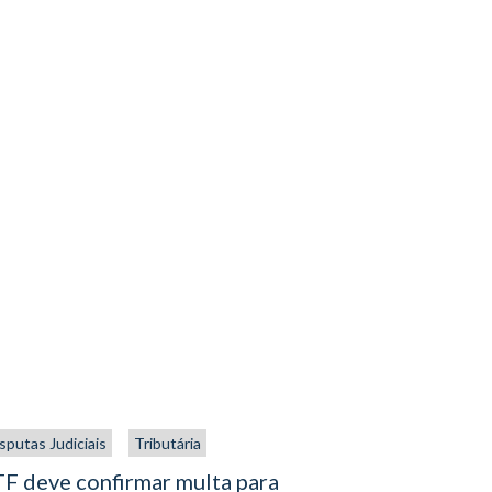
sputas Judiciais
Tributária
Direito aplic
Processo Civi
F deve confirmar multa para