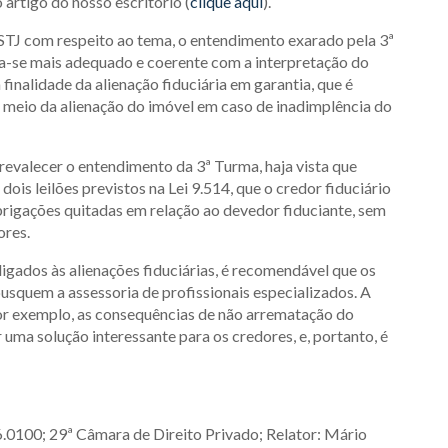
 artigo do nosso escritório (
clique aqui
).
 STJ com respeito ao tema, o entendimento exarado pela 3ª
a-se mais adequado e coerente com a interpretação do
 finalidade da alienação fiduciária em garantia, que é
 meio da alienação do imóvel em caso de inadimplência do
revalecer o entendimento da 3ª Turma, haja vista que
ois leilões previstos na Lei 9.514, que o credor fiduciário
brigações quitadas em relação ao devedor fiduciante, sem
ores.
gados às alienações fiduciárias, é recomendável que os
usquem a assessoria de profissionais especializados. A
por exemplo, as consequências de não arrematação do
r uma solução interessante para os credores, e, portanto, é
.0100; 29ª Câmara de Direito Privado; Relator: Mário