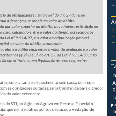
ário da obrigação
prevista no §4º do art. 27 da lei de
tual diferença que sobeje ao valor do débito.
Á
o por valor superior ao débito, deve haver restituição ao
 caso, calculado entre o valor da dívida, acrescido dos
, da Lei nº 9.514/97, e o valor da adjudicação (imóvel
ção) e o valor do débito, atualizado.
 relativa à diferença entre o valor da avaliação e o valor
scritos nos §§ 2º-B e 3º, do art. 27, da Lei nº 9.514/97, cujo
álculo aritmético, em liquidação de sentença, na fase
T
r
sária para evitar o enriquecimento sem causa do credor
A
 com as obrigações quitadas, seria transferida para o credor
R
ida do valor excedente.
c
rma do STJ, no AgInt no Agravo em Recurso Especial nº
ju
aújo, que dentre outros pontos destacou a
vedação de
I
rio
: