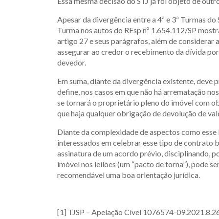
Essa mesma decisão do STJ já foi objeto de outro
Apesar da divergência entre a 4ª e 3ª Turmas do
Turma nos autos do REsp nº 1.654.112/SP mostr
artigo 27 e seus parágrafos, além de considerar a
assegurar ao credor o recebimento da dívida por
devedor.
Em suma, diante da divergência existente, deve p
define, nos casos em que não há arrematação nos d
se tornará o proprietário pleno do imóvel com o
que haja qualquer obrigação de devolução de val
Diante da complexidade de aspectos como esse li
interessados em celebrar esse tipo de contrato b
assinatura de um acordo prévio, disciplinando, 
imóvel nos leilões (um “pacto de torna”), pode se
recomendável uma boa orientação jurídica.
[1] TJSP – Apelação Cível 1076574-09.2021.8.26