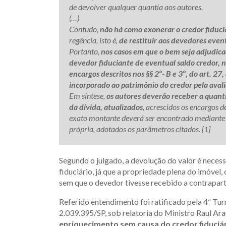
de devolver qualquer quantia aos autores.
(…)
Contudo,
não há como exonerar o credor fiduci
regência, isto é,
de restituir aos devedores even
Portanto,
nos casos em que o bem seja adjudicad
devedor fiduciante de eventual saldo credor, no
encargos descritos nos §§ 2º- B e 3º, do art. 27
incorporado ao patrimônio do credor pela avalia
Em síntese,
os autores deverão receber a quantia
da dívida, atualizados
, acrescidos os encargos de
exato montante deverá ser encontrado mediante c
própria, adotados os parâmetros citados. [1]
Segundo o julgado, a devolução do valor é neces
fiduciário, já que a propriedade plena do imóvel,
sem que o devedor tivesse recebido a contrapart
Referido entendimento foi ratificado pela 4ª Tu
2.039.395/SP, sob relatoria do Ministro Raul Ar
enriquecimento sem causa do credor fiduciá