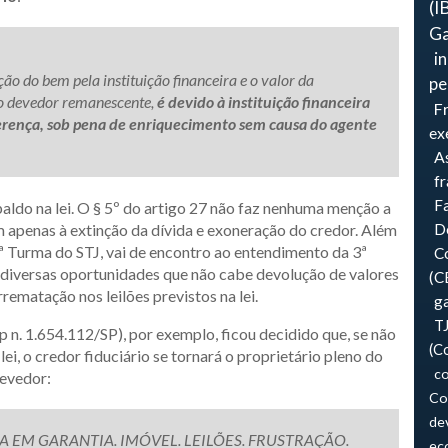
(I
Ga
i
ção do bem pela instituição financeira e o valor da
pe
do devedor remanescente,
é devido à instituição financeira
F
ferença, sob pena de enriquecimento sem causa do agente
ex
As
f
F
paldo na lei. O § 5º do artigo 27 não faz nenhuma menção a
m apenas à extinção da dívida e exoneração do credor. Além
Do
4ª Turma do STJ, vai de encontro ao entendimento da 3ª
Co
 diversas oportunidades que não cabe devolução de valores
(C
rematação nos leilões previstos na lei.
ga
T
n. 1.654.112/SP), por exemplo, ficou decidido que, se não
(C
ei, o credor fiduciário se tornará o proprietário pleno do
co
devedor:
Co
de
A EM GARANTIA. IMÓVEL. LEILÕES. FRUSTRAÇÃO.
ec