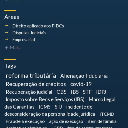
Áreas
Direito aplicado aos FIDCs
Disputas Judiciais
Empresarial
Mais
Tags
reforma tributária
Alienação fiduciária
Recuperação de créditos
covid-19
Recuperação judicial
CBS
IBS
STF
IDPJ
Imposto sobre Bens e Serviços (IBS)
Marco Legal
das Garantias
ICMS
STJ
incidente de
desconsideração da personalidade jurídica
ITCMD
Fraude à execução
ação de execução
Bem de família
Assinatura eletrônica
LGPD
fraude contra credores