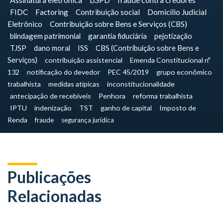
FIDC
Factoring
Contribuição social
Domicílio Judicial
Eletrônico
Contribuição sobre Bens e Serviços (CBS)
blindagem patrimonial
garantia fiduciária
pejotização
TJSP
dano moral
ISS
CBS (Contribuição sobre Bens e
Serviços)
contribuição assistencial
Emenda Constitucional nº
132
notificação do devedor
PEC 45/2019
grupo econômico
trabalhista
medidas atípicas
inconstitucionalidade
antecipação de recebíveis
Penhora
reforma trabalhista
IPTU
indenização
TST
ganho de capital
Imposto de
Renda
fraude
segurança jurídica
Publicações
Relacionadas