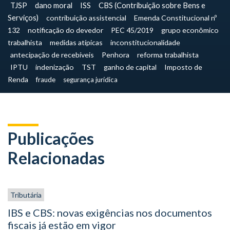
TJSP
dano moral
ISS
CBS (Contribuição sobre Bens e
Serviços)
contribuição assistencial
Emenda Constitucional nº
132
notificação do devedor
PEC 45/2019
grupo econômico
trabalhista
medidas atípicas
inconstitucionalidade
antecipação de recebíveis
Penhora
reforma trabalhista
IPTU
indenização
TST
ganho de capital
Imposto de
Renda
fraude
segurança jurídica
Publicações
Relacionadas
Tributária
IBS e CBS: novas exigências nos documentos
fiscais já estão em vigor