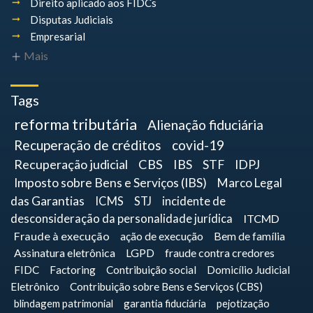
Direito aplicado aos FIDCs
Disputas Judiciais
Empresarial
Mais
Tags
reforma tributária
Alienação fiduciária
Recuperação de créditos
covid-19
Recuperação judicial
CBS
IBS
STF
IDPJ
Imposto sobre Bens e Serviços (IBS)
Marco Legal
das Garantias
ICMS
STJ
incidente de
desconsideração da personalidade jurídica
ITCMD
Fraude à execução
ação de execução
Bem de família
Assinatura eletrônica
LGPD
fraude contra credores
FIDC
Factoring
Contribuição social
Domicílio Judicial
Eletrônico
Contribuição sobre Bens e Serviços (CBS)
blindagem patrimonial
garantia fiduciária
pejotização