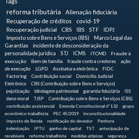
Tags
reforma tributária
Alienação fiduciária
Recuperação de créditos
covid-19
Recuperação judicial
CBS
IBS
STF
IDPJ
Imposto sobre Bens e Serviços (IBS)
Marco Legal das
Garantias
incidente de desconsideração da
personalidade jurídica
STJ
ICMS
ITCMD
Fraude à
execução
Bem de família
fraude contra credores
ação
de execução
LGPD
Assinatura eletrônica
FIDC
Factoring
Contribuição social
Domicílio Judicial
Eletrônico
CBS (Contribuição sobre Bens e Serviços)
pejotização
blindagem patrimonial
garantia fiduciária
ISS
dano moral
TJSP
Contribuição sobre Bens e Serviços (CBS)
contribuição assistencial
Emenda Constitucional nº 132
grupo
econômico trabalhista
PEC 45/2019
inconstitucionalidade
Imposto de Renda
notificação do devedor
Penhora
indenização
IPTU
ganho de capital
TST
antecipação de
recebíveis
reforma trabalhista
medidas atípicas
segurança