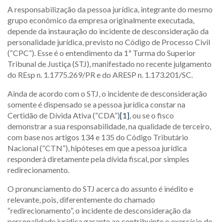
A responsabilização da pessoa jurídica, integrante do mesmo
grupo econômico da empresa originalmente executada,
depende da instauração do incidente de desconsideração da
personalidade jurídica, previsto no Código de Processo Civil
(“CPC”). Esse é o entendimento da 1ª Turma do Superior
Tribunal de Justiça (STJ), manifestado no recente julgamento
do REsp n. 1.1775.269/PR e do ARESP n. 1.173.201/SC.
Ainda de acordo com o STJ, o incidente de desconsideração
somente é dispensado se a pessoa jurídica constar na
Certidão de Dívida Ativa (“CDA”)
[1]
, ou se o fisco
demonstrar a sua responsabilidade, na qualidade de terceiro,
com base nos artigos 134 e 135 do Código Tributário
Nacional (“CTN”), hipóteses em que a pessoa jurídica
responderá diretamente pela dívida fiscal, por simples
redirecionamento.
O pronunciamento do STJ acerca do assunto é inédito e
relevante, pois, diferentemente do chamado
“redirecionamento”, o incidente de desconsideração da
personalidade jurídica garante ao contribuinte o exercício do