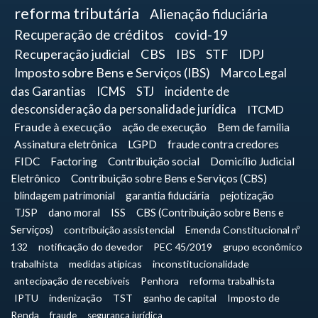
reforma tributária
Alienação fiduciária
Recuperação de créditos
covid-19
Recuperação judicial
CBS
IBS
STF
IDPJ
Imposto sobre Bens e Serviços (IBS)
Marco Legal
das Garantias
ICMS
STJ
incidente de
desconsideração da personalidade jurídica
ITCMD
Fraude à execução
ação de execução
Bem de família
Assinatura eletrônica
LGPD
fraude contra credores
FIDC
Factoring
Contribuição social
Domicílio Judicial
Eletrônico
Contribuição sobre Bens e Serviços (CBS)
blindagem patrimonial
garantia fiduciária
pejotização
TJSP
dano moral
ISS
CBS (Contribuição sobre Bens e
Serviços)
contribuição assistencial
Emenda Constitucional nº
132
notificação do devedor
PEC 45/2019
grupo econômico
trabalhista
medidas atípicas
inconstitucionalidade
antecipação de recebíveis
Penhora
reforma trabalhista
IPTU
indenização
TST
ganho de capital
Imposto de
Renda
fraude
segurança jurídica