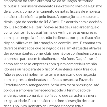
empresário do ramo automotivo da acusação de fraude
tributária, por inserir elementos inexatos no livro de Registro
de Entrada, como o lançamento de notas fiscais de empresa
considerada inidônea pelo fisco. A operação acarretou uma
diminuição de receita de R$ 63 mil. De acordo com a decisão
do juiz Rodolfo Pellizari, “deve-se desde já esclarecer que o
contribuinte não possui forma de verificar se as empresas
com quem negocia são ou não inidôneas, porque o fisco não
disponibilizava tal informação ao contribuinte. É comum em
diversos mercados que os negócios sejam efetuadas através
de representantes comerciais, que não se confundem com as
empresas para quem trabalham, ou via fone. Daí, não se há
como saber se as empresas com quem comercializam são
idôneas ou não perante o fisco”. A sentença ainda traz que
“não se pode simplesmente ter o empresário que negocia
com empresas declaradas inidôneas perante a Fazenda
Estadual como sonegadores. Seria isto mera presunção, até
porque a empresa fornecedora poderá ter mudado de
endereço sem comunicar ao fisco; o que caracteriza mera
irregularidade. Para considerar crime a inserção de notas
fiscais no livro Registro de Entrada é necessária a