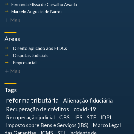
Fernanda Elissa
de Carvalho Awada
Marcelo Augusto
de Barros
Mais
Áreas
Direito aplicado aos FIDCs
Disputas Judiciais
Empresarial
Mais
Tags
reforma tributária
Alienação fiduciária
Recuperação de créditos
covid-19
Recuperação judicial
CBS
IBS
STF
IDPJ
Imposto sobre Bens e Serviços (IBS)
Marco Legal
das Garantias
ICMS
STJ
incidente de