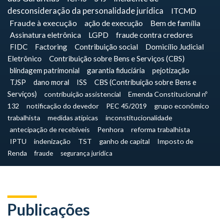
desconsideração da personalidade jurídica
ITCMD
Fraude à execução
ação de execução
Bem de família
Assinatura eletrônica
LGPD
fraude contra credores
FIDC
Factoring
Contribuição social
Domicílio Judicial
Eletrônico
Contribuição sobre Bens e Serviços (CBS)
blindagem patrimonial
garantia fiduciária
pejotização
TJSP
dano moral
ISS
CBS (Contribuição sobre Bens e
Serviços)
contribuição assistencial
Emenda Constitucional nº
132
notificação do devedor
PEC 45/2019
grupo econômico
trabalhista
medidas atípicas
inconstitucionalidade
antecipação de recebíveis
Penhora
reforma trabalhista
IPTU
indenização
TST
ganho de capital
Imposto de
Renda
fraude
segurança jurídica
Publicações