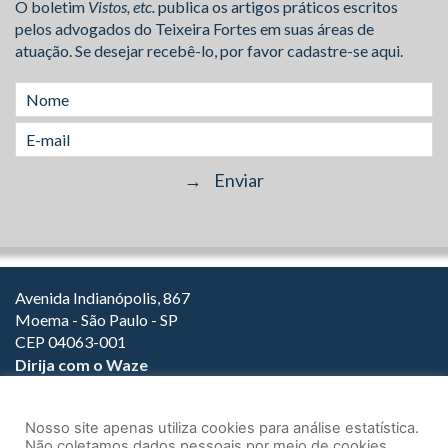
O boletim
Vistos, etc.
publica os artigos práticos escritos
pelos advogados do Teixeira Fortes em suas áreas de
atuação. Se desejar recebê-lo, por favor cadastre-se aqui.
Avenida Indianópolis, 867
Moema - São Paulo - SP
CEP 04063-001
Dirija com o Waze
(11) 3149-2000
(11) 3147-1800
Nosso site apenas utiliza cookies para análise estatística.
Não coletamos dados pessoais por meio de cookies.