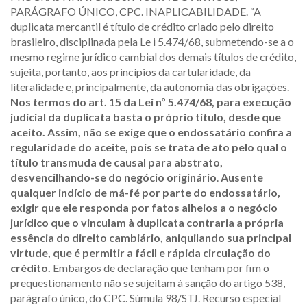
PARÁGRAFO ÚNICO, CPC. INAPLICABILIDADE. “A
duplicata mercantil é título de crédito criado pelo direito
brasileiro, disciplinada pela Le i 5.474/68, submetendo-se a o
mesmo regime jurídico cambial dos demais títulos de crédito,
sujeita, portanto, aos princípios da cartularidade, da
literalidade e, principalmente, da autonomia das obrigações.
Nos termos do art. 15 da Lei nº 5.474/68, para execução
judicial da duplicata basta o próprio título, desde que
aceito. Assim, não se exige que o endossatário confira a
regularidade do aceite, pois se trata de ato pelo qual o
título transmuda de causal para abstrato,
desvencilhando-se do negócio originário
.
Ausente
qualquer indício de má-fé por parte do endossatário,
exigir que ele responda por fatos alheios a o negócio
jurídico que o vinculam à duplicata contraria a própria
essência do direito cambiário, aniquilando sua principal
virtude, que é permitir a fácil e rápida circulação do
crédito.
Embargos de declaração que tenham por fim o
prequestionamento não se sujeitam à sanção do artigo 538,
parágrafo único, do CPC. Súmula 98/STJ. Recurso especial