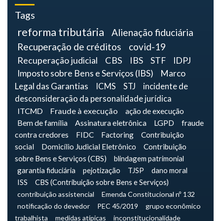
Tags
reforma tributária
Alienação fiduciária
Recuperação de créditos
covid-19
Recuperação judicial
CBS
IBS
STF
IDPJ
Imposto sobre Bens e Serviços (IBS)
Marco
Legal das Garantias
ICMS
STJ
incidente de
desconsideração da personalidade jurídica
ITCMD
Fraude à execução
ação de execução
Bem de família
Assinatura eletrônica
LGPD
fraude
contra credores
FIDC
Factoring
Contribuição
social
Domicílio Judicial Eletrônico
Contribuição
sobre Bens e Serviços (CBS)
blindagem patrimonial
garantia fiduciária
pejotização
TJSP
dano moral
ISS
CBS (Contribuição sobre Bens e Serviços)
contribuição assistencial
Emenda Constitucional nº 132
notificação do devedor
PEC 45/2019
grupo econômico
trabalhista
medidas atípicas
inconstitucionalidade