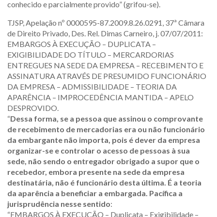
conhecido e parcialmente provido” (grifou-se).
TJSP, Apelação nº 0000595-87.2009.8.26.0291, 37ª Câmara
de Direito Privado, Des. Rel. Dimas Carneiro, j. 07/07/2011:
EMBARGOS À EXECUÇÃO – DUPLICATA –
EXIGIBILIDADE DO TÍTULO – MERCARDORIAS
ENTREGUES NA SEDE DA EMPRESA – RECEBIMENTO E
ASSINATURA ATRAVÉS DE PRESUMIDO FUNCIONÁRIO
DA EMPRESA – ADMISSIBILIDADE – TEORIA DA
APARÊNCIA – IMPROCEDÊNCIA MANTIDA – APELO
DESPROVIDO.
“
Dessa forma, se a pessoa que assinou o comprovante
de recebimento de mercadorias era ou não funcionário
da embargante não importa, pois é dever da empresa
organizar-se e controlar o acesso de pessoas à sua
sede, não sendo o entregador obrigado a supor que o
recebedor, embora presente na sede da empresa
destinatária, não é funcionário desta última. É a teoria
da aparência a beneficiar a embargada. Pacífica a
jurisprudência nesse sentido
:
“EMBARGOS À EXECUÇÃO – Duplicata – Exigibilidade –