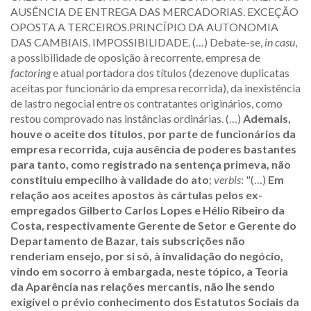
AUSÊNCIA DE ENTREGA DAS MERCADORIAS. EXCEÇÃO
OPOSTA A TERCEIROS.PRINCÍPIO DA AUTONOMIA
DAS CAMBIAIS. IMPOSSIBILIDADE. (…) Debate-se,
in casu
,
a possibilidade de oposição à recorrente, empresa de
factoring
e atual portadora dos títulos (dezenove duplicatas
aceitas por funcionário da empresa recorrida), da inexistência
de lastro negocial entre os contratantes originários, como
restou comprovado nas instâncias ordinárias. (…)
Ademais,
houve o aceite dos títulos, por parte de funcionários da
empresa recorrida, cuja ausência de poderes bastantes
para tanto, como registrado na sentença primeva, não
constituiu empecilho à validade do ato
;
verbis
: "(…)
Em
relação aos aceites apostos às cártulas pelos ex-
empregados Gilberto Carlos Lopes e Hélio Ribeiro da
Costa, respectivamente Gerente de Setor e Gerente do
Departamento de Bazar, tais subscrições não
renderiam ensejo, por si só, à invalidação do negócio,
vindo em socorro à embargada, neste tópico,
a Teoria
da Aparência nas relações mercantis, não lhe sendo
exigível o prévio conhecimento dos Estatutos Sociais da