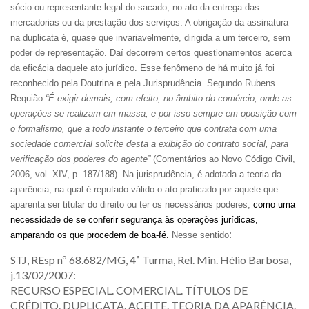
sócio ou representante legal do sacado, no ato da entrega das
mercadorias ou da prestação dos serviços. A obrigação da assinatura
na duplicata é, quase que invariavelmente, dirigida a um terceiro, sem
poder de representação. Daí decorrem certos questionamentos acerca
da eficácia daquele ato jurídico. Esse fenômeno de há muito já foi
reconhecido pela Doutrina e pela Jurisprudência. Segundo Rubens
Requião
“É exigir demais, com efeito, no âmbito do comércio, onde as
operações se realizam em massa, e por isso sempre em oposição com
o formalismo, que a todo instante o terceiro que contrata com uma
sociedade comercial solicite desta a exibição do contrato social, para
verificação dos poderes do agente”
(Comentários ao Novo Código Civil,
2006, vol.
XIV, p.
187/188). Na jurisprudência, é adotada a teoria da
aparência, na qual é reputado válido o ato praticado por aquele que
aparenta ser titular do direito ou ter os necessários poderes,
como uma
necessidade de se conferir segurança às operações jurídicas,
:
amparando os que procedem de boa-fé.
Nesse sentido
STJ, REsp nº 68.682/MG, 4ª Turma, Rel. Min. Hélio Barbosa,
j.13/02/2007:
RECURSO ESPECIAL. COMERCIAL. TÍTULOS DE
CRÉDITO. DUPLICATA. ACEITE. TEORIA DA APARÊNCIA.