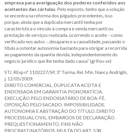
empresa para averiguação dos poderes conferidos aos
aceitantes das cártulas
. Pelo exposto, tenho que a solução
se encontra na reforma dos julgados precedentes, isso
porque, ainda que a duplicata mercantil tenha por
característica o vínculo à compra e venda mercantil ou
prestação de serviços realizada, ocorrendo o aceite – como
verificado nos autos -, desaparece a causalidade, passando o
título a ostentar autonomia bastante para obrigar a recorrida
ao pagamento da quantia devida, independentemente do
negócio jurídico que lhe tenha dado causa” (grifou-se)
STJ, REsp nº 1102227/SP, 3ª Turma, Rel. Min. Nancy Andrighi,
j. 12/05/2009:
DIREITO COMERCIAL. DUPLICATA ACEITA E
ENDOSSADA EM GARANTIA PIGNORATÍCIA.
EXECUÇÃO PELO ENDOSSATÁRIO DE BOA-FÉ.
OPOSIÇÃO PELO SACADO. IMPOSSIBILIDADE.
AUTONOMIA E ABSTRAÇÃO DO TÍTULO. DIREITO
PROCESSUAL CIVIL. EMBARGOS DE DECLARAÇÃO.
PREQUESTIONAMENTO. FINS NÃO
PROCRASTINATÓRIOS. MULTA DO ART. 538,