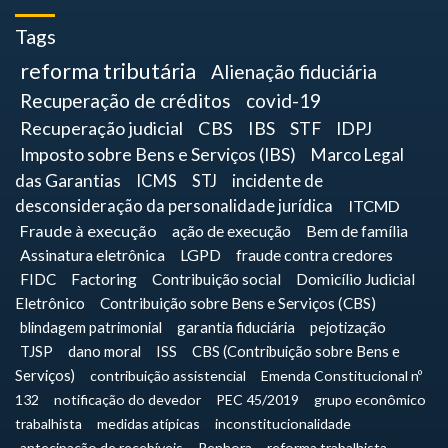
Tags
reforma tributária
Alienação fiduciária
Recuperação de créditos
covid-19
Recuperação judicial
CBS
IBS
STF
IDPJ
Imposto sobre Bens e Serviços (IBS)
Marco Legal
das Garantias
ICMS
STJ
incidente de
desconsideração da personalidade jurídica
ITCMD
Fraude à execução
ação de execução
Bem de família
Assinatura eletrônica
LGPD
fraude contra credores
FIDC
Factoring
Contribuição social
Domicílio Judicial
Eletrônico
Contribuição sobre Bens e Serviços (CBS)
blindagem patrimonial
garantia fiduciária
pejotização
TJSP
dano moral
ISS
CBS (Contribuição sobre Bens e
Serviços)
contribuição assistencial
Emenda Constitucional nº
132
notificação do devedor
PEC 45/2019
grupo econômico
trabalhista
medidas atípicas
inconstitucionalidade
antecipação de recebíveis
Penhora
reforma trabalhista