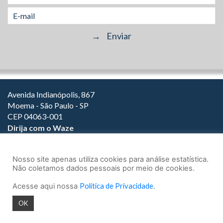
Avenida Indianópolis, 867
Moema - São Paulo - SP
CEP 04063-001
Dirija com o Waze
(11) 3149-2000
(11) 3147-1800
Nosso site apenas utiliza cookies para análise estatística.
Não coletamos dados pessoais por meio de cookies.
Acesse aqui nossa
Política de Privacidade
.
© 2026.
Teixeira Fortes Advogados Associados
- Todos os direitos
OK
reservados.