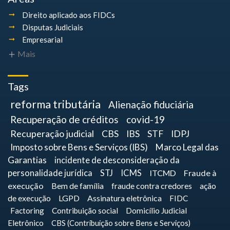
Direito aplicado aos FIDCs
Disputas Judiciais
Empresarial
Mais
Tags
reforma tributária
Alienação fiduciária
Recuperação de créditos
covid-19
Recuperação judicial
CBS
IBS
STF
IDPJ
Imposto sobre Bens e Serviços (IBS)
Marco Legal das
Garantias
incidente de desconsideração da
personalidade jurídica
STJ
ICMS
ITCMD
Fraude à
execução
Bem de família
fraude contra credores
ação
de execução
LGPD
Assinatura eletrônica
FIDC
Factoring
Contribuição social
Domicílio Judicial
Eletrônico
CBS (Contribuição sobre Bens e Serviços)