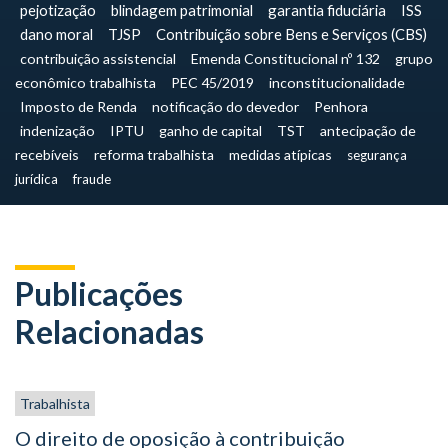
pejotização
blindagem patrimonial
garantia fiduciária
ISS
dano moral
TJSP
Contribuição sobre Bens e Serviços (CBS)
contribuição assistencial
Emenda Constitucional nº 132
grupo
econômico trabalhista
PEC 45/2019
inconstitucionalidade
Imposto de Renda
notificação do devedor
Penhora
indenização
IPTU
ganho de capital
TST
antecipação de
recebíveis
reforma trabalhista
medidas atípicas
segurança
jurídica
fraude
Publicações
Relacionadas
Trabalhista
O direito de oposição à contribuição