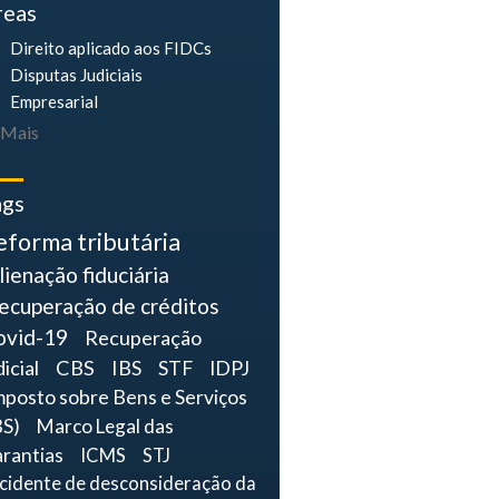
reas
Direito aplicado aos FIDCs
Disputas Judiciais
Empresarial
Mais
ags
eforma tributária
lienação fiduciária
ecuperação de créditos
ovid-19
Recuperação
dicial
CBS
IBS
STF
IDPJ
mposto sobre Bens e Serviços
BS)
Marco Legal das
rantias
ICMS
STJ
ncidente de desconsideração da