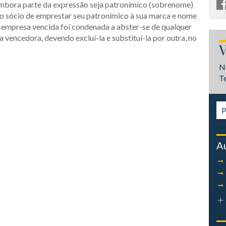
mbora parte da expressão seja patronímico (sobrenome)
do sócio de emprestar seu patronímico à sua marca e nome
 a empresa vencida foi condenada a abster-se de qualquer
 vencedora, devendo excluí-la e substituí-la por outra, no
V
N
T
A