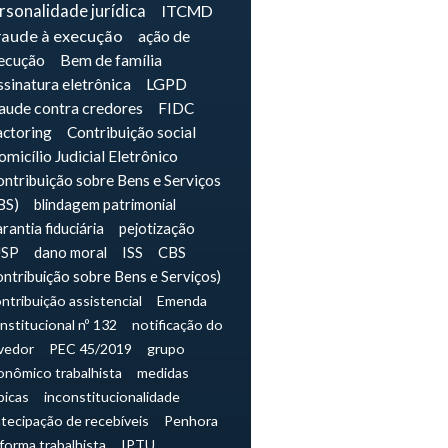
rsonalidade jurídica
ITCMD
raude à execução
ação de
ecução
Bem de família
sinatura eletrônica
LGPD
raude contra credores
FIDC
actoring
Contribuição social
micílio Judicial Eletrônico
ntribuição sobre Bens e Serviços
BS)
blindagem patrimonial
rantia fiduciária
pejotização
JSP
dano moral
ISS
CBS
ontribuição sobre Bens e Serviços)
ntribuição assistencial
Emenda
nstitucional nº 132
notificação do
vedor
PEC 45/2019
grupo
onômico trabalhista
medidas
picas
inconstitucionalidade
tecipação de recebíveis
Penhora
forma trabalhista
IPTU