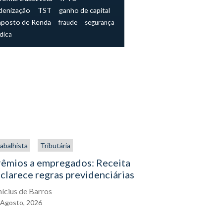
denização
TST
ganho de capital
mposto de Renda
fraude
segurança
ídica
abalhista
Tributária
Trabalhista
rêmios a empregados: Receita
O direito
clarece regras previdenciárias
assistenc
exercê-lo
nícius de Barros
Agosto,
2026
Eduardo Gal
04
Agosto,
2