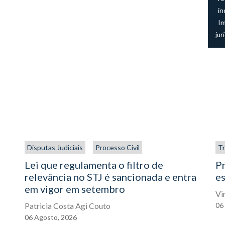
in
I
jur
Disputas Judiciais
Processo Civil
Tr
Lei que regulamenta o filtro de
P
relevância no STJ é sancionada e entra
es
em vigor em setembro
Vi
Patricia Costa Agi Couto
06
06
Agosto,
2026