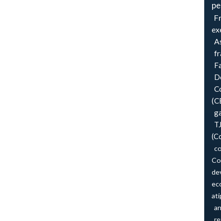
pe
F
ex
As
f
F
Do
Co
(C
ga
T
(C
co
Co
de
ec
atí
an
re