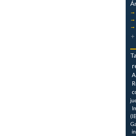
Á
T
r
A
R
c
ju
I
(I
Ga
i