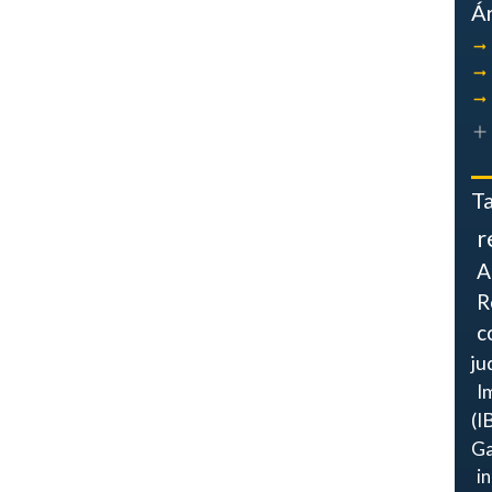
Á
T
r
A
R
c
ju
I
(I
Ga
i