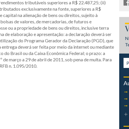
rendimentos tributáveis superiores a R$ 22.487,25; (ii)
tributados exclusivamente na fonte, superiores a R$
 capital na alienação de bens ou direitos, sujeito à
bolsas de valores, de mercadorias, de futuros e
V
se ou a propriedade de bens ou direitos, inclusive terra
rma de elaboração e apresentação: a declaração deverá ser
N
utilização do Programa Gerador da Declaração (PGD), que
T
a entrega deverá ser feita por meio da internet ou mediante
o do Brasil ou da Caixa Econômica Federal; o prazo: a
º de março a 29 de abril de 2011, sob pena de multa. Para
 RFB n. 1.095/2010.
A