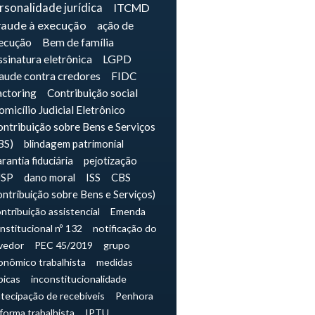
rsonalidade jurídica
ITCMD
raude à execução
ação de
ecução
Bem de família
sinatura eletrônica
LGPD
raude contra credores
FIDC
actoring
Contribuição social
micílio Judicial Eletrônico
ntribuição sobre Bens e Serviços
BS)
blindagem patrimonial
rantia fiduciária
pejotização
JSP
dano moral
ISS
CBS
ontribuição sobre Bens e Serviços)
ntribuição assistencial
Emenda
nstitucional nº 132
notificação do
vedor
PEC 45/2019
grupo
onômico trabalhista
medidas
picas
inconstitucionalidade
tecipação de recebíveis
Penhora
forma trabalhista
IPTU