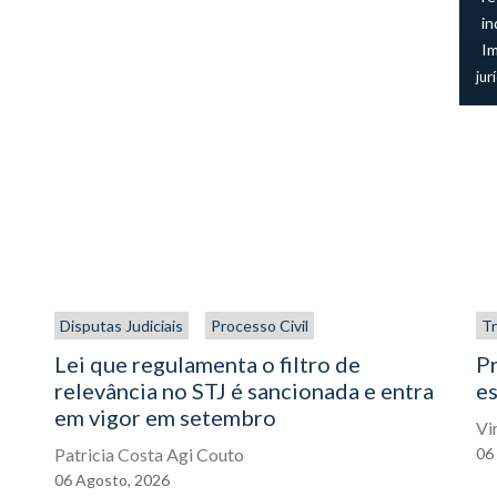
in
I
jur
Disputas Judiciais
Processo Civil
Tr
Lei que regulamenta o filtro de
P
relevância no STJ é sancionada e entra
es
em vigor em setembro
Vi
Patricia Costa Agi Couto
06
06
Agosto,
2026