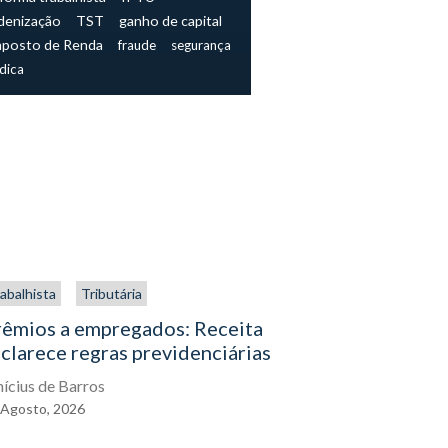
denização
TST
ganho de capital
mposto de Renda
fraude
segurança
ídica
abalhista
Tributária
Trabalhista
rêmios a empregados: Receita
O direito
clarece regras previdenciárias
assistenc
exercê-lo
nícius de Barros
Agosto,
2026
Eduardo Gal
04
Agosto,
2