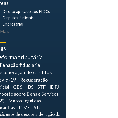
reas
Direito aplicado aos FIDCs
Disputas Judiciais
Empresarial
Mais
ags
eforma tributária
lienação fiduciária
ecuperação de créditos
ovid-19
Recuperação
dicial
CBS
IBS
STF
IDPJ
mposto sobre Bens e Serviços
BS)
Marco Legal das
rantias
ICMS
STJ
ncidente de desconsideração da