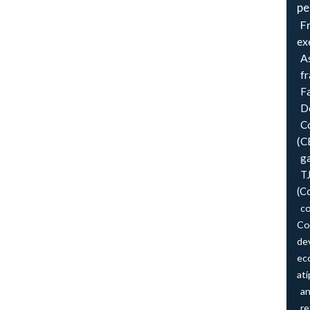
pe
F
ex
As
f
F
Do
Co
(C
ga
T
(C
co
Co
de
ec
atí
an
re