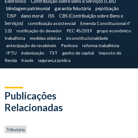
Eletrônico
Contribuição sobre Bens e Serviços (CBS)
blindagem patrimonial
garantia fiduciária
pejotização
TJSP
dano moral
ISS
CBS (Contribuição sobre Bens e
Serviços)
contribuição assistencial
Emenda Constitucional nº
132
notificação do devedor
PEC 45/2019
grupo econômico
trabalhista
medidas atípicas
inconstitucionalidade
antecipação de recebíveis
Penhora
reforma trabalhista
IPTU
indenização
TST
ganho de capital
Imposto de
Renda
fraude
segurança jurídica
Publicações
Relacionadas
Tributária