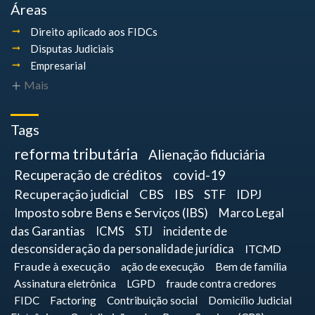
Áreas
Direito aplicado aos FIDCs
Disputas Judiciais
Empresarial
Mais
Tags
reforma tributária
Alienação fiduciária
Recuperação de créditos
covid-19
Recuperação judicial
CBS
IBS
STF
IDPJ
Imposto sobre Bens e Serviços (IBS)
Marco Legal
das Garantias
ICMS
STJ
incidente de
desconsideração da personalidade jurídica
ITCMD
Fraude à execução
ação de execução
Bem de família
Assinatura eletrônica
LGPD
fraude contra credores
FIDC
Factoring
Contribuição social
Domicílio Judicial