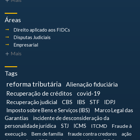
Áreas
Direito aplicado aos FIDCs
Disputas Judiciais
Empresarial
Mais
Tags
reforma tributária
Alienação fiduciária
Recuperação de créditos
covid-19
Recuperação judicial
CBS
IBS
STF
IDPJ
Imposto sobre Bens e Serviços (IBS)
Marco Legal das
Garantias
incidente de desconsideração da
personalidade jurídica
STJ
ICMS
ITCMD
Fraude à
execução
Bem de família
fraude contra credores
ação