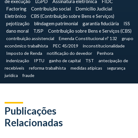
de execução
LGPD
Assinatura eletrônica
FIDC
Factoring
Contribuição social
Domicílio Judicial
Eletrônico
CBS (Contribuição sobre Bens e Serviços)
pejotização
blindagem patrimonial
garantia fiduciária
ISS
dano moral
TJSP
Contribuição sobre Bens e Serviços (CBS)
contribuição assistencial
Emenda Constitucional nº 132
grupo
econômico trabalhista
PEC 45/2019
inconstitucionalidade
Imposto de Renda
notificação do devedor
Penhora
indenização
IPTU
ganho de capital
TST
antecipação de
recebíveis
reforma trabalhista
medidas atípicas
segurança
jurídica
fraude
Publicações
Relacionadas