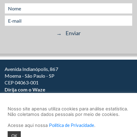
Avenida Indianópolis, 867
Moema - São Paulo - SP
CEP 04063-001
Dirija com o Waze
(11) 3149-2000
(11) 3147-1800
Nosso site apenas utiliza cookies para análise estatística.
Não coletamos dados pessoais por meio de cookies.
Acesse aqui nossa
Política de Privacidade
.
© 2026.
Teixeira Fortes Advogados Associados
- Todos os direitos
OK