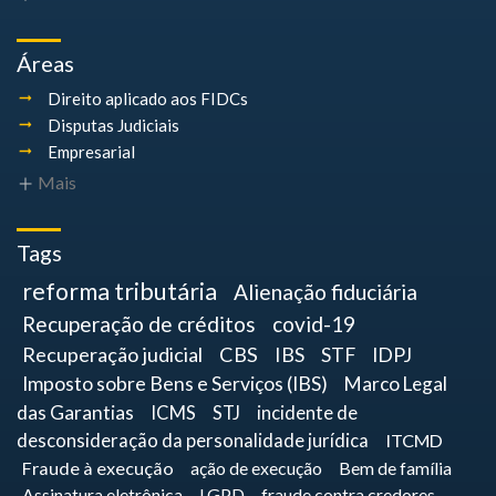
Áreas
Direito aplicado aos FIDCs
Disputas Judiciais
Empresarial
Mais
Tags
reforma tributária
Alienação fiduciária
Recuperação de créditos
covid-19
Recuperação judicial
CBS
IBS
STF
IDPJ
Imposto sobre Bens e Serviços (IBS)
Marco Legal
das Garantias
ICMS
STJ
incidente de
desconsideração da personalidade jurídica
ITCMD
Fraude à execução
ação de execução
Bem de família
Assinatura eletrônica
LGPD
fraude contra credores