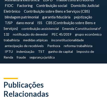
FIDC
Factoring
Contribuição social
Domicílio Judicial
Eletrônico
Contribuição sobre Bens e Serviços (CBS)
blindagem patrimonial
garantia fiduciária
pejotização
TJSP
dano moral
ISS
CBS (Contribuição sobre Bens e
Serviços)
contribuição assistencial
Emenda Constitucional nº
132
notificação do devedor
PEC 45/2019
grupo econômico
trabalhista
medidas atípicas
inconstitucionalidade
antecipação de recebíveis
Penhora
reforma trabalhista
IPTU
indenização
TST
ganho de capital
Imposto de
Renda
fraude
segurança jurídica
Publicações
Relacionadas