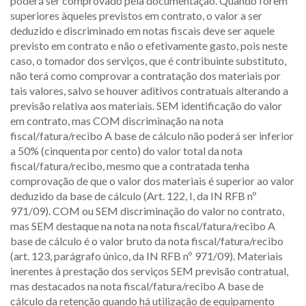
poderá ser comprovado pela documentação. Quando forem
superiores àqueles previstos em contrato, o valor a ser
deduzido e discriminado em notas fiscais deve ser aquele
previsto em contrato e não o efetivamente gasto, pois neste
caso, o tomador dos serviços, que é contribuinte substituto,
não terá como comprovar a contratação dos materiais por
tais valores, salvo se houver aditivos contratuais alterando a
previsão relativa aos materiais. SEM identificação do valor
em contrato, mas COM discriminação na nota
fiscal/fatura/recibo A base de cálculo não poderá ser inferior
a 50% (cinquenta por cento) do valor total da nota
fiscal/fatura/recibo, mesmo que a contratada tenha
comprovação de que o valor dos materiais é superior ao valor
deduzido da base de cálculo (Art. 122, I, da IN RFB nº
971/09). COM ou SEM discriminação do valor no contrato,
mas SEM destaque na nota na nota fiscal/fatura/recibo A
base de cálculo é o valor bruto da nota fiscal/fatura/recibo
(art. 123, parágrafo único, da IN RFB nº 971/09). Materiais
inerentes à prestação dos serviços SEM previsão contratual,
mas destacados na nota fiscal/fatura/recibo A base de
cálculo da retenção quando há utilização de equipamento