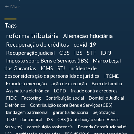
Mais
Tags
reforma tributária
Alienação fiduciária
Recuperação de créditos
covid-19
Recuperação judicial
CBS
IBS
STF
IDPJ
Imposto sobre Bens e Serviços (IBS)
Marco Legal
das Garantias
ICMS
STJ
incidente de
desconsideração da personalidade jurídica
ITCMD
Fraude à execução
ação de execução
Bem de família
Assinatura eletrônica
LGPD
fraude contra credores
FIDC
Factoring
Contribuição social
Domicílio Judicial
Eletrônico
Contribuição sobre Bens e Serviços (CBS)
blindagem patrimonial
garantia fiduciária
pejotização
TJSP
dano moral
ISS
CBS (Contribuição sobre Bens e
Serviços)
contribuição assistencial
Emenda Constitucional nº
132
notificação do devedor
PEC 45/2019
grupo econômico