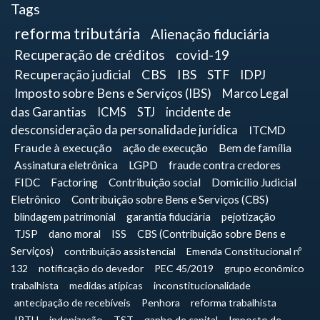
Tags
reforma tributária
Alienação fiduciária
Recuperação de créditos
covid-19
Recuperação judicial
CBS
IBS
STF
IDPJ
Imposto sobre Bens e Serviços (IBS)
Marco Legal
das Garantias
ICMS
STJ
incidente de
desconsideração da personalidade jurídica
ITCMD
Fraude à execução
ação de execução
Bem de família
Assinatura eletrônica
LGPD
fraude contra credores
FIDC
Factoring
Contribuição social
Domicílio Judicial
Eletrônico
Contribuição sobre Bens e Serviços (CBS)
blindagem patrimonial
garantia fiduciária
pejotização
TJSP
dano moral
ISS
CBS (Contribuição sobre Bens e
Serviços)
contribuição assistencial
Emenda Constitucional nº
132
notificação do devedor
PEC 45/2019
grupo econômico
trabalhista
medidas atípicas
inconstitucionalidade
antecipação de recebíveis
Penhora
reforma trabalhista
IPTU
indenização
TST
ganho de capital
Imposto de