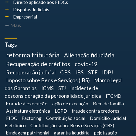
Direito aplicado aos FIDCs
Disputas Judiciais
Empresarial
Mais
Tags
reforma tributária
Alienação fiduciária
Recuperação de créditos
covid-19
Recuperação judicial
CBS
IBS
STF
IDPJ
Imposto sobre Bens e Serviços (IBS)
Marco Legal
das Garantias
ICMS
STJ
incidente de
desconsideração da personalidade jurídica
ITCMD
Fraude à execução
ação de execução
Bem de família
Assinatura eletrônica
LGPD
fraude contra credores
FIDC
Factoring
Contribuição social
Domicílio Judicial
Eletrônico
Contribuição sobre Bens e Serviços (CBS)
blindagem patrimonial
garantia fiduciária
pejotização