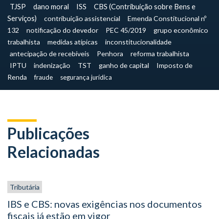
TJSP
dano moral
ISS
CBS (Contribuição sobre Bens e
Serviços)
contribuição assistencial
Emenda Constitucional nº
132
notificação do devedor
PEC 45/2019
grupo econômico
trabalhista
medidas atípicas
inconstitucionalidade
antecipação de recebíveis
Penhora
reforma trabalhista
IPTU
indenização
TST
ganho de capital
Imposto de
Renda
fraude
segurança jurídica
Publicações
Relacionadas
Tributária
IBS e CBS: novas exigências nos documentos
fiscais já estão em vigor