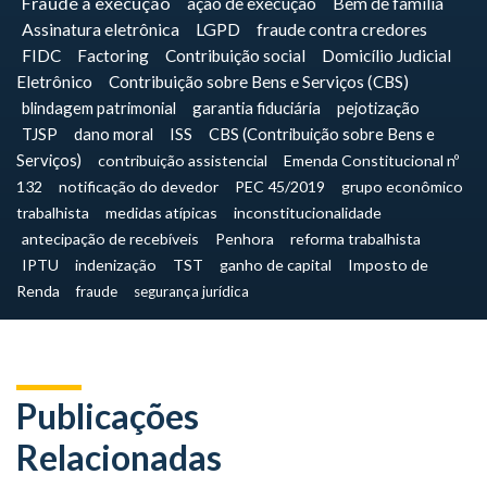
Fraude à execução
ação de execução
Bem de família
Assinatura eletrônica
LGPD
fraude contra credores
FIDC
Factoring
Contribuição social
Domicílio Judicial
Eletrônico
Contribuição sobre Bens e Serviços (CBS)
blindagem patrimonial
garantia fiduciária
pejotização
TJSP
dano moral
ISS
CBS (Contribuição sobre Bens e
Serviços)
contribuição assistencial
Emenda Constitucional nº
132
notificação do devedor
PEC 45/2019
grupo econômico
trabalhista
medidas atípicas
inconstitucionalidade
antecipação de recebíveis
Penhora
reforma trabalhista
IPTU
indenização
TST
ganho de capital
Imposto de
Renda
fraude
segurança jurídica
Publicações
Relacionadas