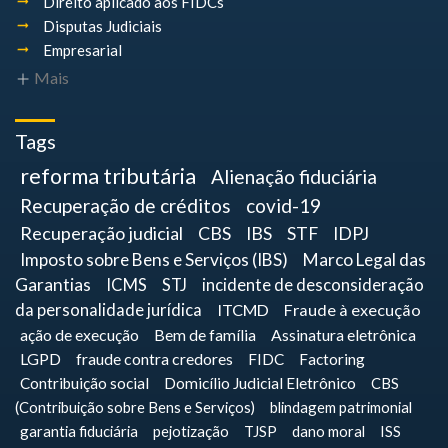
Direito aplicado aos FIDCs
Disputas Judiciais
Empresarial
Mais
Tags
reforma tributária
Alienação fiduciária
Recuperação de créditos
covid-19
Recuperação judicial
CBS
IBS
STF
IDPJ
Imposto sobre Bens e Serviços (IBS)
Marco Legal das
Garantias
ICMS
STJ
incidente de desconsideração
da personalidade jurídica
ITCMD
Fraude à execução
ação de execução
Bem de família
Assinatura eletrônica
LGPD
fraude contra credores
FIDC
Factoring
Contribuição social
Domicílio Judicial Eletrônico
CBS
(Contribuição sobre Bens e Serviços)
blindagem patrimonial
garantia fiduciária
pejotização
TJSP
dano moral
ISS