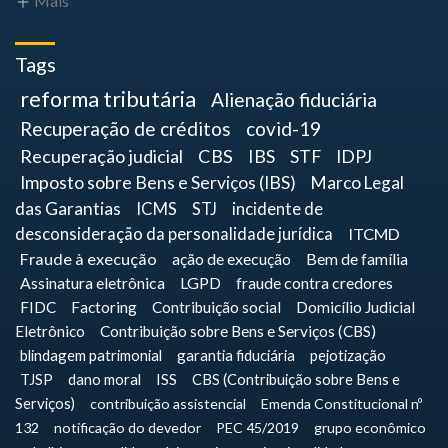
Mais
Tags
reforma tributária
Alienação fiduciária
Recuperação de créditos
covid-19
Recuperação judicial
CBS
IBS
STF
IDPJ
Imposto sobre Bens e Serviços (IBS)
Marco Legal
das Garantias
ICMS
STJ
incidente de
desconsideração da personalidade jurídica
ITCMD
Fraude à execução
ação de execução
Bem de família
Assinatura eletrônica
LGPD
fraude contra credores
FIDC
Factoring
Contribuição social
Domicílio Judicial
Eletrônico
Contribuição sobre Bens e Serviços (CBS)
blindagem patrimonial
garantia fiduciária
pejotização
TJSP
dano moral
ISS
CBS (Contribuição sobre Bens e
Serviços)
contribuição assistencial
Emenda Constitucional nº
132
notificação do devedor
PEC 45/2019
grupo econômico