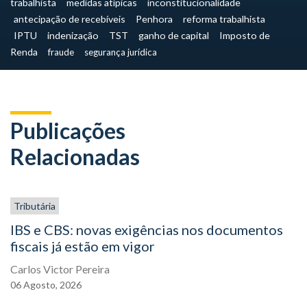
trabalhista
medidas atípicas
inconstitucionalidade
antecipação de recebíveis
Penhora
reforma trabalhista
IPTU
indenização
TST
ganho de capital
Imposto de
Renda
fraude
segurança jurídica
Publicações
Relacionadas
Tributária
IBS e CBS: novas exigências nos documentos
fiscais já estão em vigor
Carlos Victor Pereira
06
Agosto,
2026