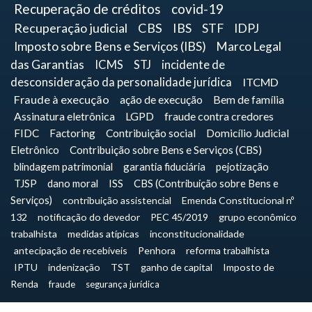
Recuperação de créditos
covid-19
Recuperação judicial
CBS
IBS
STF
IDPJ
Imposto sobre Bens e Serviços (IBS)
Marco Legal
das Garantias
ICMS
STJ
incidente de
desconsideração da personalidade jurídica
ITCMD
Fraude à execução
ação de execução
Bem de família
Assinatura eletrônica
LGPD
fraude contra credores
FIDC
Factoring
Contribuição social
Domicílio Judicial
Eletrônico
Contribuição sobre Bens e Serviços (CBS)
blindagem patrimonial
garantia fiduciária
pejotização
TJSP
dano moral
ISS
CBS (Contribuição sobre Bens e
Serviços)
contribuição assistencial
Emenda Constitucional nº
132
notificação do devedor
PEC 45/2019
grupo econômico
trabalhista
medidas atípicas
inconstitucionalidade
antecipação de recebíveis
Penhora
reforma trabalhista
IPTU
indenização
TST
ganho de capital
Imposto de
Renda
fraude
segurança jurídica