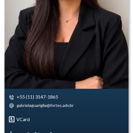
+55 (11) 3147-1865
gabrielaguariglia@fortes.adv.br
VCard